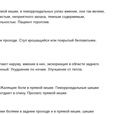
ямой
кишки
,
в
геморроидальных
узлах
жжение
,
они
так
велики
,
истым
,
неприятного
запаха
,
темным
содержимым
,
ельностью
.
Пациент
тороплив
.
м
проходе
.
Стул
крошащийся
или
покрытый
беловатыми
,
пают
наружу
,
жжение
в
них
,
экскориация
в
области
заднего
онный
.
Ухудшение
по
ночам
.
Улучшение
от
тепла
.
.
Жалящие
боли
в
прямой
кишке
.
Геморроидальные
шишки
отдают
в
спину
.
Пролапс
прямой
кишки
.
ими
болями
в
заднем
проходе
и
в
прямой
кишке
,
шишки