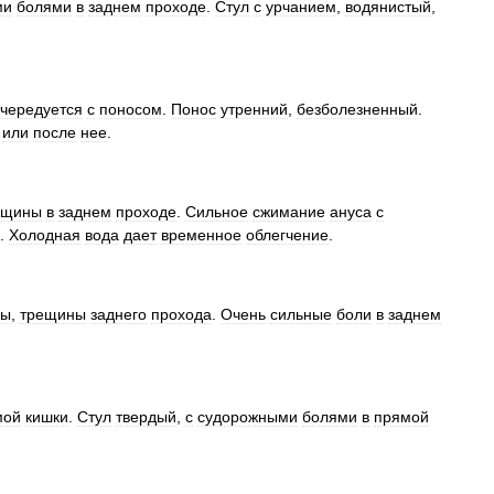
ми
болями
в
заднем
проходе
.
Стул
с
урчанием
,
водянистый
,
чередуется
с
поносом
.
Понос
утренний
,
безболезненный
.
или
после
нее
.
ещины
в
заднем
проходе
.
Сильное
сжимание
ануса
с
.
Холодная
вода
дает
временное
облегчение
.
лы
,
трещины
заднего
прохода
.
Очень
сильные
боли
в
заднем
мой
кишки
.
Стул
твердый
,
с
судорожными
болями
в
прямой