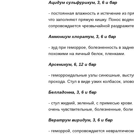
Ацидум
сульфурикум
,
3
,
6
и
бвр
-
постоянная
влажность
и
истечение
из
пр
что
заполняют
прямую
кишку
.
Понос
водян
сопровождается
чрезвычайной
раздражит
Аммониум
хлоратум
,
3
,
6
и
бвр
-
зуд
при
геморрое
,
болезненность
в
задне
похожими
на
яичный
белок
,
пленками
.
Арсеникум
,
6
,
12
и
бвр
-
геморроидальные
узлы
синюшные
,
высту
прохода
.
Стул
в
виде
узких
колбасок
,
злов
Белладонна
,
3
,
6
и
бвр
-
стул
жидкий
,
зеленый
,
с
примесью
крови
очень
чувствительные
,
болезненные
,
боли
Вератрум
виридум
,
3
,
6
и
бвр
-
геморрой
,
сопровождается
невралгическ