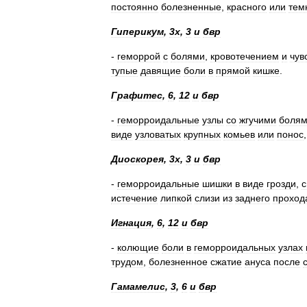
постоянно
болезненные
,
красного
или
тем
Гиперикум
,
3х
,
3
и
бвр
-
геморрой
с
болями
,
кровотечением
и
чув
тупые
давящие
боли
в
прямой
кишке
.
Графитес
,
6
,
12
и
бвр
-
геморроидальные
узлы
со
жгучими
боля
виде
узловатых
крупных
комьев
или
понос
Диоскорея
,
3х
,
3
и
бвр
-
геморроидальные
шишки
в
виде
грозди
,
с
истечение
липкой
слизи
из
заднего
проход
Игнация
,
6
,
12
и
бвр
-
колющие
боли
в
геморроидальных
узлах
трудом
,
болезненное
сжатие
ануса
после
Гамамелис
,
3
,
6
и
бвр