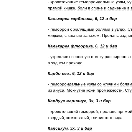
-
кровоточащие
геморроидальные
узлы
,
чу
прямой
кишке
,
боли
в
спине
и
саднение
в
Калькареа
карбоника
,
6
,
12
и
бвр
-
геморрой
с
жалящими
болями
в
узлах
.
С
жидким
,
с
кислым
запахом
.
Пролапс
задне
Калькареа
флюорика
,
6
,
12
и
бвр
-
укрепляет
венозную
стенку
расширенных
в
заднем
проходе
.
Карбо
вег
.,
6
,
12
и
бвр
-
геморроидальные
узлы
со
жгучими
боля
из
ануса
.
Мокнутие
кожи
промежности
.
Сту
Кардуус
марианус
,
3х
,
3
и
бвр
-
кровоточащий
геморрой
,
пролапс
прямо
твердый
,
комковатый
,
глинистого
вида
.
Капсикум
,
3х
,
3
и
бвр