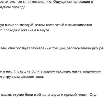
вствительные
к
прикосновению
.
Ощущение
пульсации
в
заднем
проходе
.
тул
вначале
твердый
,
затем
тестоватый
и
заканчивается
го
прохода
с
жжением
в
анусе
.
вен
,
способствует
заживлению
трещин
,
рассасыванию
рубцов
ми
в
них
.
Гложущие
боли
в
заднем
проходе
,
едкие
выделения
л
с
трупным
запахом
кала
.
й
кишки
,
жгучие
боли
в
области
ануса
и
прямой
кишки
.
Стул