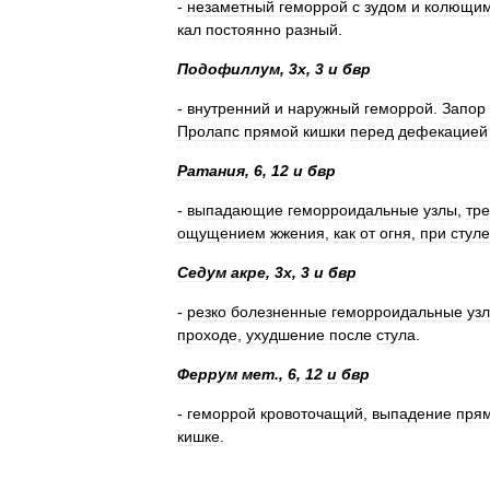
-
незаметный
геморрой
с
зудом
и
колющи
кал
постоянно
разный
.
Подофиллум
,
3х
,
3
и
бвр
-
внутренний
и
наружный
геморрой
.
Запор
Пролапс
прямой
кишки
перед
дефекацией
Ратания
,
6
,
12
и
бвр
-
выпадающие
геморроидальные
узлы
,
тр
ощущением
жжения
,
как
от
огня
,
при
стуле
Седум
акре
,
3х
,
3
и
бвр
-
резко
болезненные
геморроидальные
уз
проходе
,
ухудшение
после
стула
.
Феррум
мет
.,
6
,
12
и
бвр
-
геморрой
кровоточащий
,
выпадение
пря
кишке
.