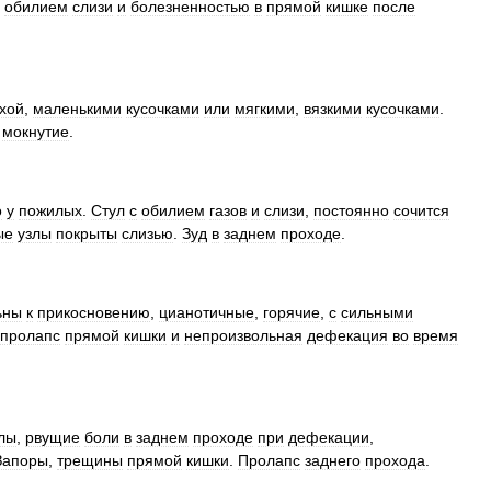
обилием
слизи
и
болезненностью
в
прямой
кишке
после
хой
,
маленькими
кусочками
или
мягкими
,
вязкими
кусочками
.
мокнутие
.
о
у
пожилых
.
Стул
с
обилием
газов
и
слизи
,
постоянно
сочится
ые
узлы
покрыты
слизью
.
Зуд
в
заднем
проходе
.
ьны
к
прикосновению
,
цианотичные
,
горячие
,
с
сильными
пролапс
прямой
кишки
и
непроизвольная
дефекация
во
время
лы
,
рвущие
боли
в
заднем
проходе
при
дефекации
,
Запоры
,
трещины
прямой
кишки
.
Пролапс
заднего
прохода
.