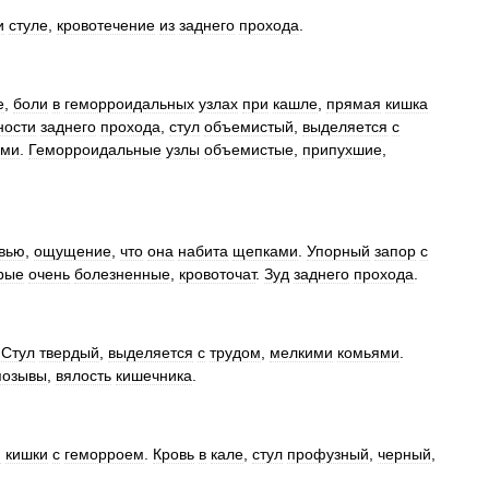
и
стуле
,
кровотечение
из
заднего
прохода
.
е
,
боли
в
геморроидальных
узлах
при
кашле
,
прямая
кишка
ности
заднего
прохода
,
стул
объемистый
,
выделяется
с
ами
.
Геморроидальные
узлы
объемистые
,
припухшие
,
вью
,
ощущение
,
что
она
набита
щепками
.
Упорный
запор
с
рые
очень
болезненные
,
кровоточат
.
Зуд
заднего
прохода
.
.
Стул
твердый
,
выделяется
с
трудом
,
мелкими
комьями
.
позывы
,
вялость
кишечника
.
й
кишки
с
геморроем
.
Кровь
в
кале
,
стул
профузный
,
черный
,