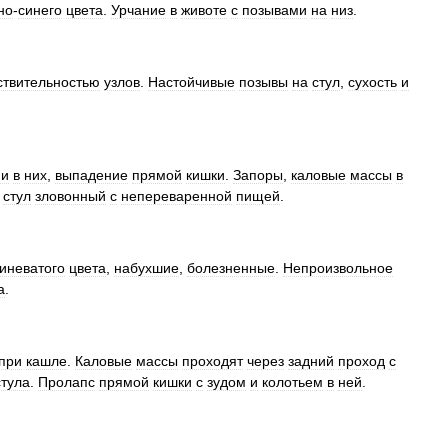
но
-
синего
цвета
.
Урчание
в
животе
с
позывами
на
низ
.
ствительностью
узлов
.
Настойчивые
позывы
на
стул
,
сухость
и
ми
в
них
,
выпадение
прямой
кишки
.
Запоры
,
каловые
массы
в
,
стул
зловонный
с
непереваренной
пищей
.
иневатого
цвета
,
набухшие
,
болезненные
.
Непроизвольное
а
.
при
кашле
.
Каловые
массы
проходят
через
задний
проход
с
стула
.
Пролапс
прямой
кишки
с
зудом
и
колотьем
в
ней
.