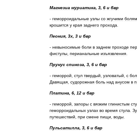
Магнезиа
муриатика
,
3
,
6
и
бвр
-
геморроидальные
узлы
со
жгучими
боля
крошится
у
края
заднего
прохода
.
Пеония
,
3х
,
3
и
бвр
-
невыносимые
боли
в
заднем
проходе
пе
фистулы
,
перианальные
изъязвления
.
Прунус
спиноза
,
3
,
6
и
бвр
-
геморрой
,
стул
твердый
,
узловатый
,
с
бо
Давящая
,
судорожная
боль
над
анусом
в
п
Платина
,
6
,
12
и
бвр
-
геморрой
,
запоры
с
вязким
глинистым
ст
геморроидальных
узлах
во
время
стула
.
З
путешествий
,
при
смене
пищи
,
воды
.
Пульсатилла
,
3
,
6
и
бвр