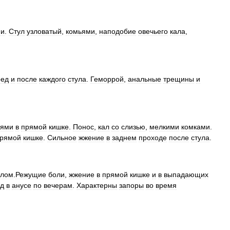
ми
.
Стул
узловатый
,
комьями
,
наподобие
овечьего
кала
,
ред
и
после
каждого
стула
.
Геморрой
,
анальные
трещины
и
лями
в
прямой
кишке
.
Понос
,
кал
со
слизью
,
мелкими
комками
.
рямой
кишке
.
Сильное
жжение
в
заднем
проходе
после
стула
.
улом
.
Режущие
боли
,
жжение
в
прямой
кишке
и
в
выпадающих
уд
в
анусе
по
вечерам
.
Характерны
запоры
во
время