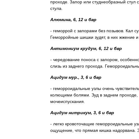
проходе
.
3апор
или
студнеобразный
стул
с
стула
.
Алюмина
,
6
,
12
и
бвр
-
геморрой
с
запорами
без
позывов
.
Кал
су
Геморройные
шишки
зудят
,
в
них
жжение
и
Антимониум
крудум
,
6
,
12
и
бвр
-
чередование
поноса
с
запором
,
особенн
слизь
из
заднего
прохода
.
Геморроидальн
Ацидум
мур
.,
3
,
6
и
бвр
-
геморроидальные
узлы
очень
чувствител
колющими
болями
.
Зуд
в
заднем
проходе
,
мочеиспускания
.
Ацидум
нитрикум
,
3
,
6
и
бвр
-
легко
кровоточащие
геморроидальные
уз
ощущение
,
что
прямая
кишка
надорвана
.