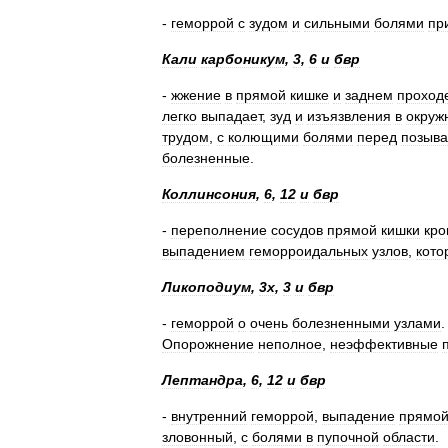
-
геморрой
с
зудом
и
сильными
болями
пр
Кали
карбоникум
,
3
,
6
и
бвр
-
жжение
в
прямой
кишке
и
заднем
проход
легко
выпадает
,
зуд
и
изъязвления
в
окруж
трудом
,
с
колющими
болями
перед
позыв
болезненные
.
Коллинсония
,
6
,
12
и
бвр
-
переполнение
сосудов
прямой
кишки
кро
выпадением
геморроидальных
узлов
,
кото
Ликоподиум
,
3х
,
3
и
бвр
-
геморрой
о
очень
болезненными
узлами
Опорожнение
неполное
,
неэффективные
Лептандра
,
6
,
12
и
бвр
-
внутренний
геморрой
,
выпадение
прямо
зловонный
,
с
болями
в
пупочной
области
.