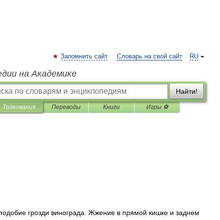
Запомнить сайт
Словарь на свой сайт
RU
едии на Академике
Найти!
Толкования
Переводы
Книги
Игры ⚽
подобие
грозди
винограда
.
Жжение
в
прямой
кишке
и
заднем