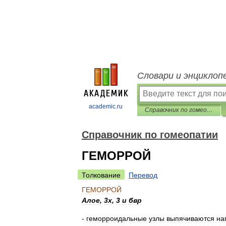
Словари и энциклоп
academic.ru
Справочник по гомеопатии
Справочник по гомеопатии
ГЕМОРРОЙ
Толкование
Перевод
ГЕМОРРОЙ
Алое
,
3х
,
3
и
бвр
-
геморроидальные
узлы
выпячиваются
на