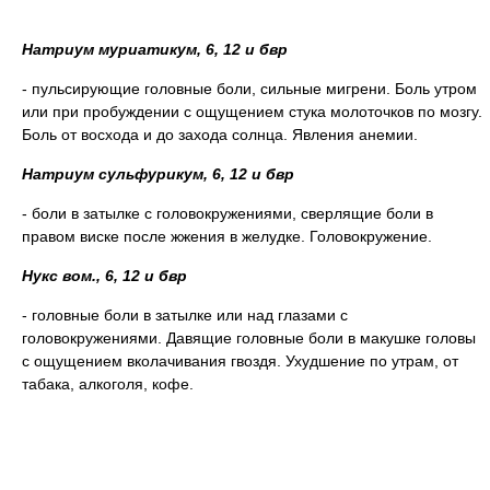
Натриум муриатикум, 6, 12 и бвр
- пульсирующие головные боли, сильные мигрени. Боль утром
или при пробуждении с ощущением стука молоточков по мозгу.
Боль от восхода и до захода солнца. Явления анемии.
Натриум сульфурикум, 6, 12 и бвр
- боли в затылке с головокружениями, сверлящие боли в
правом виске после жжения в желудке. Головокружение.
Нукс вом., 6, 12 и бвр
- головные боли в затылке или над глазами с
головокружениями. Давящие головные боли в макушке головы
с ощущением вколачивания гвоздя. Ухудшение по утрам, от
табака, алкоголя, кофе.