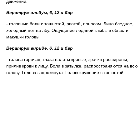
движении.
Вератрум альбум, 6, 12 и бвр
- головные боли с тошнотой, рвотой, поносом. Лицо бледное,
холодный пот на лбу. Ощущение ледяной глыбы в области
макушки головы.
Вератрум вириде, 6, 12 и бвр
- голова горячая, глаза налиты кровью, зрачки расширены,
прилив крови к лицу. Боли в затылке, распространяются на всю
голову. Голова запрокинута. Головокружение с тошнотой.