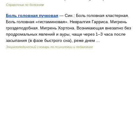
Справочник по болезням
Боль головная пучковая
— Син.: Боль головная кластерная.
Боль головная «гистаминовая». Невралгия Гарриса. Мигрень
гроздеподобная. Мигрень Хортона. Возникающая внезапно без
продромальных явлений и ауры, чаще через 1–3 часа после
засыпания (в фазе быстрого сна), реже днем …
Энциклопедический словарь по психологии и педагогике