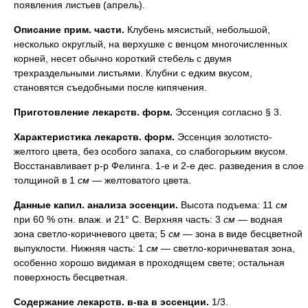
появления листьев (апрель).
Описание прим. части.
Клубень мясистый, небольшой,
несколько округлый, на верхушке с венцом многочисленных
корней, несет обычно короткий стебель с двумя
трехраздельными листьями. Клубни с едким вкусом,
становятся съедобными после кипячения.
Приготовление лекарств. форм.
Эссенция согласно § 3.
Характеристика лекарств. форм.
Эссенция золотисто-
желтого цвета, без особого запаха, со слабогорьким вкусом.
Восстанавливает р-р Фелинга. 1-е и 2-е дес. разведения в слое
толщиной в 1
см
— желтоватого цвета.
Данные капил. анализа эссенции.
Высота подъема: 11
см
при 60 % отн. влаж. и 21° С. Верхняя часть: 3
см
— водная
зона светло-коричневого цвета; 5
см
— зона в виде бесцветной
выпуклости. Нижняя часть: 1
см
— светло-коричневатая зона,
особенно хорошо видимая в проходящем свете; остальная
поверхность бесцветная.
Содержание лекарств. в-ва в эссенции.
1/3.