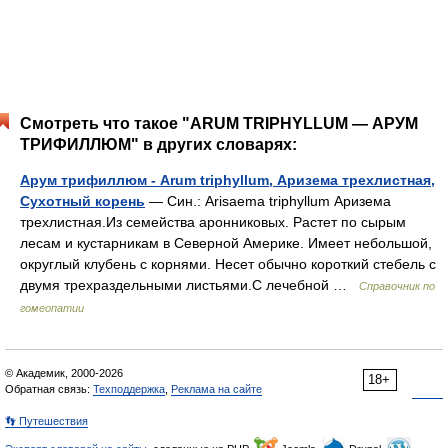
Смотреть что такое "ARUM TRIPHYLLUM — АРУМ
ТРИФИЛЛЮМ" в других словарях:
Арум трифиллюм - Arum triphyllum, Аризема трехлистная,
Сухотный корень
— Син.: Arisaema triphyllum Аризема
трехлистная.Из семейства аронниковых. Растет по сырым
лесам и кустарникам в Северной Америке. Имеет небольшой,
округлый клубень с корнями. Несет обычно короткий стебель с
двумя трехраздельными листьями.С лечебной …
Справочник по
гомеопатии
© Академик, 2000-2026
18+
Обратная связь:
Техподдержка
,
Реклама на сайте
👣 Путешествия