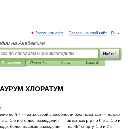
Запомнить сайт
Словарь на свой сайт
RU
едии на Академике
Найти!
Толкования
Переводы
Книги
Игры ⚽
АУРУМ ХЛОРАТУМ
М
ание
по
§
7
—
из
-
за
своей
способности
расплываться
—
только
§
5
-
а
.
1
-
е
и
6
-
е
дес
.
разведения
—
так
же
,
как
р
-
р
по
§
5
-
а
.
1
-
е
и
воде
,
более
высокие
разведения
—
на
45
°
спирту
.
1
-
е
и
2
-
е