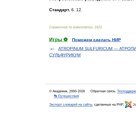
Стандарт
.
6
.
12
.
Справочник
по
гомеопатии
.
1923
.
Игры ⚽
Поможем сделать НИР
ATROPINUM SULFURICUM — АТРОП
СУЛЬФУРИКУМ
© Академик, 2000-2026
Обратная связь:
Техподдерж
👣 Путешествия
Экспорт словарей на сайты
, сделанные на PHP,
Jo