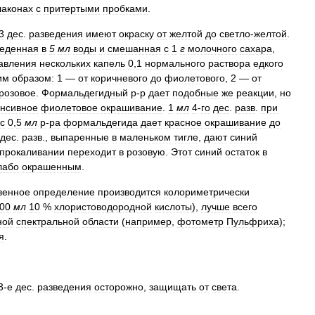
аконах
с
притертыми
пробками
.
3
дес
.
разведения
имеют
окраску
от
желтой
до
светло
-
желтой
.
веденная
в
5
мл
воды
и
смешанная
с
1
г
молочного
сахара
,
авления
нескольких
капель
0
,
1
нормального
раствора
едкого
им
образом:
1
—
от
коричневого
до
фиолетового
,
2
—
от
розовое
.
Формальдегидный
р
-
р
дает
подобные
же
реакции
,
но
енсивное
фиолетовое
окрашивание
.
1
мл
4
-
го
дес
.
разв
.
при
с
0
,
5
мл
р
-
ра
формальдегида
дает
красное
окрашивание
до
дес
.
разв
.,
выпаренные
в
маленьком
тигле
,
дают
синий
прокаливании
переходит
в
розовую
.
Этот
синий
остаток
в
лабо
окрашенным
.
венное
определение
производится
колориметрически
00
мл
10
%
хлористоводородной
кислоты
),
лучше
всего
ной
спектральной
области
(
например
,
фотометр
Пульфриха
);
я
.
3
-
е
дес
.
разведения
осторожно
,
защищать
от
света
.