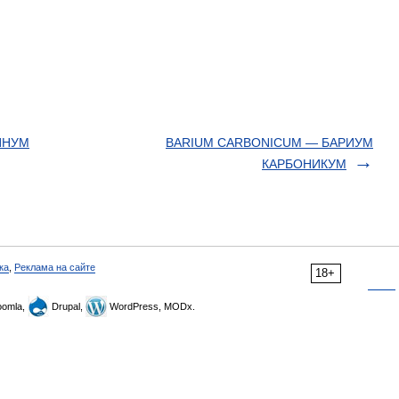
ИНУМ
BARIUM CARBONICUM — БАРИУМ
КАРБОНИКУМ
ка
,
Реклама на сайте
18+
omla,
Drupal,
WordPress, MODx.