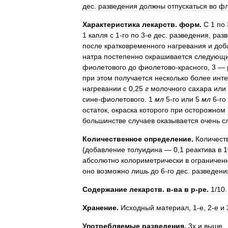
дес
.
разведения
должны
отпускаться
во
фл
Характеристика
лекарств
.
форм
.
С
1
по
1
капля
с
1
-
го
по
3
-
е
дес
.
разведения
,
раз
после
кратковременного
нагревания
и
доб
натра
постепенно
окрашивается
следующ
фиолетового
до
фиолетово
-
красного
,
3
—
при
этом
получается
несколько
более
инт
нагревании
с
0
,
25
г
молочного
сахара
или
сине
-
фиолетового
.
1
мл
5
-
го
или
5
мл
6
-
го
остаток
,
окраска
которого
при
осторожном
большинстве
случаев
оказывается
очень
с
Количественное
определение
.
Количест
(
добавление
толуидина
—
0
,
1
реактива
в
1
абсолютно
колориметрически
в
ограничен
оно
возможно
лишь
до
6
-
го
дес
.
разведени
Содержание
лекарств
.
в
-
ва
в
р
-
ре
.
1
/
10
.
Хранение
.
Исходный
материал
,
1
-
е
,
2
-
е
и
Употребляемые
разведения
.
3х
и
выше
.