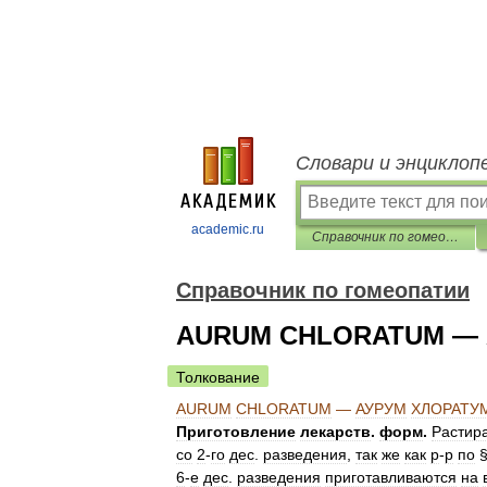
Словари и энциклоп
academic.ru
Справочник по гомеопатии
Справочник по гомеопатии
AURUM CHLORATUM — 
Толкование
AURUM
CHLORATUM
—
АУРУМ
ХЛОРАТУ
Приготовление
лекарств
.
форм
.
Растир
со
2
-
го
дес
.
разведения
,
так
же
как
р
-
р
по
6
-
е
дес
.
разведения
приготавливаются
на