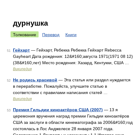
дурнушка
Толкование
Перевод
Книги
Гейхарт
— Гейхарт, Ребекка Ребекка Гейхарт Rebecca
51
Gayheart Дата рождения: 12&#160;августа 1971(1971 08 12)
(38&#160;лет) Место рождения: Хазард, Кентукки, США …
Википедия
Не родись красивой
— Эта статья или раздел нуждается
52
в переработке. Пожалуйста, улучшите статью в
соответствии с правилами написания статей …
Википедия
Премия Гильдии киноактёров США (2007)
— 13 я
53
церемония вручения наград премии Гильдии киноактёров
США за заслуги в области кинематографа за 2006&#160;год
состоялась в Лос Анджелесе 28 января 2007 года.