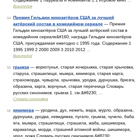
Содержание 1 Лауреаты и номинанты 1.1 Игровое кино …
Википедия
Премия Гильдии киноактёров США за лучший
54
актёрский состав в комедийном сериале
— Премия
Гильдии киноактёров США за лучший актёрский состав в
комедийном сериале&#160; награда Гильдии киноактёров
США, присуждаемая ежегодно с 1995 года. Содержание 1
1995 1999 2 2000 2009 3 2010 2012 …
Википедия
грымза
— воркотунья, старая кочерыжка, старая хрычовка,
55
старуха, страшилище, мымра, кикимора, старая карга,
страхоморда, чувырла, хрычовка, уродка, дурнушка, брюзга,
образина, карга, ворчунья, старая перечница Словарь
русских синонимов. грымза 1. см.&#8230; …
Словарь синонимов
кикимора
— уродина, дух, нежить, мара, мурло, образина,
56
дурнушка, уродка, невидимка, пугало, грымза, чучело, баба
яга, мымра, страшилище, страшила, жаба, шишиморка,
каракатица, морда, страшней атомной войны, шишимора,
урод, рожа Словарь русских синонимов.&#8230; …