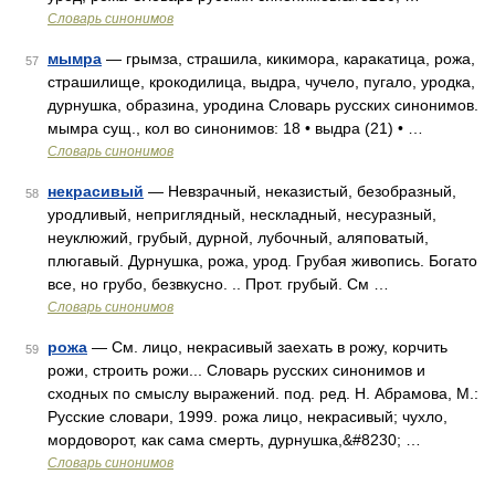
Словарь синонимов
мымра
— грымза, страшила, кикимора, каракатица, рожа,
57
страшилище, крокодилица, выдра, чучело, пугало, уродка,
дурнушка, образина, уродина Словарь русских синонимов.
мымра сущ., кол во синонимов: 18 • выдра (21) • …
Словарь синонимов
некрасивый
— Невзрачный, неказистый, безобразный,
58
уродливый, неприглядный, нескладный, несуразный,
неуклюжий, грубый, дурной, лубочный, аляповатый,
плюгавый. Дурнушка, рожа, урод. Грубая живопись. Богато
все, но грубо, безвкусно. .. Прот. грубый. См …
Словарь синонимов
рожа
— См. лицо, некрасивый заехать в рожу, корчить
59
рожи, строить рожи... Словарь русских синонимов и
сходных по смыслу выражений. под. ред. Н. Абрамова, М.:
Русские словари, 1999. рожа лицо, некрасивый; чухло,
мордоворот, как сама смерть, дурнушка,&#8230; …
Словарь синонимов