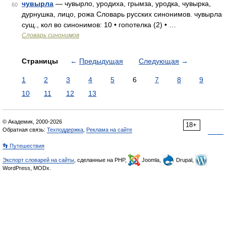
чувырла
— чувырло, уродиха, грымза, уродка, чувырка,
60
дурнушка, лицо, рожа Словарь русских синонимов. чувырла
сущ., кол во синонимов: 10 • гопотелка (2) • …
Словарь синонимов
Страницы
←
Предыдущая
Следующая
→
1
2
3
4
5
6
7
8
9
10
11
12
13
© Академик, 2000-2026
18+
Обратная связь:
Техподдержка
,
Реклама на сайте
👣 Путешествия
Экспорт словарей на сайты
, сделанные на PHP,
Joomla,
Drupal,
WordPress, MODx.