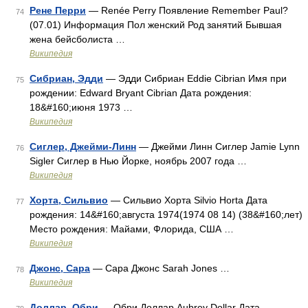
Рене Перри
— Renée Perry Появление Remember Paul?
74
(07.01) Информация Пол женский Род занятий Бывшая
жена бейсболиста …
Википедия
Сибриан, Эдди
— Эдди Сибриан Eddie Cibrian Имя при
75
рождении: Edward Bryant Cibrian Дата рождения:
18&#160;июня 1973 …
Википедия
Сиглер, Джейми-Линн
— Джейми Линн Сиглер Jamie Lynn
76
Sigler Сиглер в Нью Йорке, ноябрь 2007 года …
Википедия
Хорта, Сильвио
— Сильвио Хорта Silvio Horta Дата
77
рождения: 14&#160;августа 1974(1974 08 14) (38&#160;лет)
Место рождения: Майами, Флорида, США …
Википедия
Джонс, Сара
— Сара Джонс Sarah Jones …
78
Википедия
Доллар, Обри
— Обри Доллар Aubrey Dollar Дата