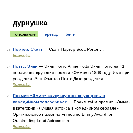
дурнушка
Толкование
Перевод
Книги
Портер, Скотт
— Скотт Портер Scott Porter …
71
Википедия
Поттс, Энни
— Энни Поттс Annie Potts Энни Поттс на 41
72
церемонии вручения премии «Эмми» в 1989 году. Имя при
рождении: Энн Хэмптон Поттс Дата рождения …
Википедия
Премия «Эмми» за лучшую женскую роль в
73
комедийном телесериале
— Прайм тайм премия «Эмми»
в категории «Лучшая актриса в комедийном сериале»
Оригинальное название Primetime Emmy Award for
Outstanding Lead Actress in a …
Википедия