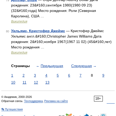
79
рождения: 23&#160;сентября 1980(1980 09 23)
(32&#160;года) Место рождения: Роли (Северная
Каролина), США …
Википедия
Уильямс, Кристофер Джеймс
— Кристофер Джеймс
80
Уильямс англ.&#160;Christopher James Williams Дата
рождения: 2&#160;ноября 1967(1967 11 02) (45&#160;лет)
Место рождения …
Википедия
Страницы
←
Предыдущая
Следующая
→
1
2
3
4
5
6
7
8
9
10
11
12
13
© Академик, 2000-2026
18+
Обратная связь:
Техподдержка
,
Реклама на сайте
👣 Путешествия