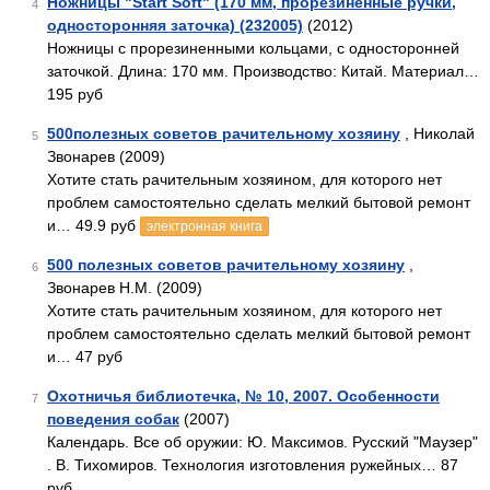
Ножницы "Start Soft" (170 мм, прорезиненные ручки,
4
односторонняя заточка) (232005)
(2012)
Ножницы с прорезиненными кольцами, с односторонней
заточкой. Длина: 170 мм. Производство: Китай. Материал…
195 руб
500полезных советов рачительному хозяину
, Николай
5
Звонарев (2009)
Хотите стать рачительным хозяином, для которого нет
проблем самостоятельно сделать мелкий бытовой ремонт
и… 49.9 руб
электронная книга
500 полезных советов рачительному хозяину
,
6
Звонарев Н.М. (2009)
Хотите стать рачительным хозяином, для которого нет
проблем самостоятельно сделать мелкий бытовой ремонт
и… 47 руб
Охотничья библиотечка, № 10, 2007. Особенности
7
поведения собак
(2007)
Календарь. Все об оружии: Ю. Максимов. Русский "Маузер"
. В. Тихомиров. Технология изготовления ружейных… 87
руб