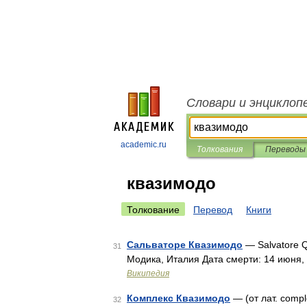
Словари и энциклоп
academic.ru
Толкования
Переводы
квазимодо
Толкование
Перевод
Книги
Сальваторе Квазимодо
— Salvatore Q
31
Модика, Италия Дата смерти: 14 июня,
Википедия
Комплекс Квазимодо
— (от лат. cоmp
32