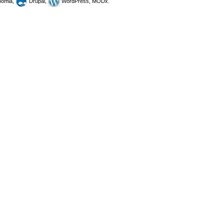
omla,
Drupal,
WordPress, MODx.