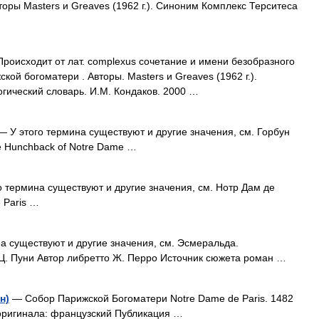
оры Masters и Greaves (1962 г.). Синоним Комплекс Терситеса
роисходит от лат. cоmplexus сочетание и имени безобразного
кой богоматери . Авторы. Masters и Greaves (1962 г.).
гический словарь. И.М. Кондаков. 2000 …
 У этого термина существуют и другие значения, см. Горбун
e Hunchback of Notre Dame …
 термина существуют и другие значения, см. Нотр Дам де
 Paris …
а существуют и другие значения, см. Эсмеральда.
Ц. Пуни Автор либретто Ж. Перро Источник сюжета роман …
н)
— Собор Парижской Богоматери Notre Dame de Paris. 1482
 оригинала: французский Публикация …