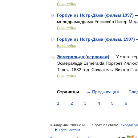
Википедия
Горбун из Нотр-Дама (фильм 1997)
—
38
мелодрамадрама Режиссёр Питер Мед
Википедия
Горбун из Нотр-Дама (фильм, 1997)
—
39
Википедия
Эсмеральда (персонаж)
— У этого те
40
Эсмеральда Esméralda Портрет Иллюстр
Time». 1882 год. Создатель: Виктор Г
Википедия
Страницы
←
Предыдущая
Сле
1
2
3
4
5
6
© Академик, 2000-2026
Обратная связь:
Техподдерж
👣 Путешествия