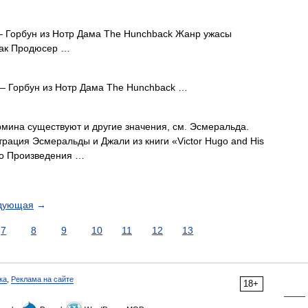
 Горбун из Нотр Дама The Hunchback Жанр ужасы
ак Продюсер …
 Горбун из Нотр Дама The Hunchback …
рмина существуют и другие значения, см. Эсмеральда.
ация Эсмеральды и Джали из книги «Victor Hugo and His
юго Произведения …
дующая
→
7
8
9
10
11
12
13
ка
,
Реклама на сайте
18+