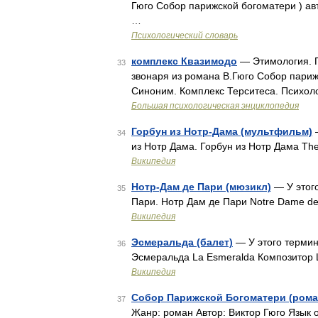
Гюго Собор парижской богоматери ) авт
…
Психологический словарь
комплекс Квазимодо
— Этимология. П
33
звонаря из романа В.Гюго Собор парижс
Синоним. Комплекс Терситеса. Психоло
Большая психологическая энциклопедия
Горбун из Нотр-Дама (мультфильм)
—
34
из Нотр Дама. Горбун из Нотр Дама Th
Википедия
Нотр-Дам де Пари (мюзикл)
— У этого
35
Пари. Нотр Дам де Пари Notre Dame de
Википедия
Эсмеральда (балет)
— У этого термин
36
Эсмеральда La Esmeralda Композитор 
Википедия
Собор Парижской Богоматери (рома
37
Жанр: роман Автор: Виктор Гюго Язык