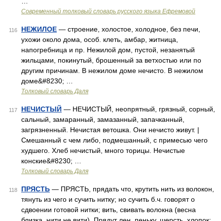
…
Современный толковый словарь русского языка Ефремовой
НЕЖИЛОЕ
— строение, холостое, холодное, без печи,
116
ухожи около дома, особ. клеть, амбар, житница,
напогребница и пр. Нежилой дом, пустой, незанятый
жильцами, покинутый, брошенный за ветхостью или по
другим причинам. В нежилом доме нечисто. В нежилом
доме&#8230; …
Толковый словарь Даля
НЕЧИСТЫЙ
— НЕЧИСТЫЙ, неопрятный, грязный, сорный,
117
сальный, замаранный, замазанный, запачканный,
загрязненный. Нечистая ветошка. Они нечисто живут. |
Смешанный с чем либо, подмешанный, с примесью чего
худшего. Хлеб нечистый, много торицы. Нечистые
конские&#8230; …
Толковый словарь Даля
ПРЯСТЬ
— ПРЯСТЬ, прядать что, крутить нить из волокон,
118
тянуть из чего и сучить нитку; но сучить б.ч. говорят о
сдвоении готовой нитки; вить, свивать волокна (весна
близка, нити не вити). Прядут лен, пеньку, шерсть, хлопок;