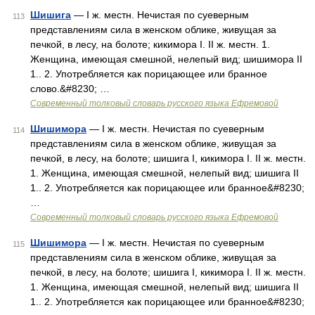
Шишига
— I ж. местн. Нечистая по суеверным
113
представлениям сила в женском облике, живущая за
печкой, в лесу, на болоте; кикимора I. II ж. местн. 1.
Женщина, имеющая смешной, нелепый вид; шишимора II
1.. 2. Употребляется как порицающее или бранное
слово.&#8230; …
Современный толковый словарь русского языка Ефремовой
Шишимора
— I ж. местн. Нечистая по суеверным
114
представлениям сила в женском облике, живущая за
печкой, в лесу, на болоте; шишига I, кикимора I. II ж. местн.
1. Женщина, имеющая смешной, нелепый вид; шишига II
1.. 2. Употребляется как порицающее или бранное&#8230;
…
Современный толковый словарь русского языка Ефремовой
Шишимора
— I ж. местн. Нечистая по суеверным
115
представлениям сила в женском облике, живущая за
печкой, в лесу, на болоте; шишига I, кикимора I. II ж. местн.
1. Женщина, имеющая смешной, нелепый вид; шишига II
1.. 2. Употребляется как порицающее или бранное&#8230;