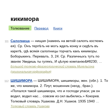
кикимора
Толкование
Перевод
Книги
Салопница
— нищая (намекъ на ветхій салопъ костюмъ
111
ея). Ср. Онъ терпѣть не могъ ждать конку и сидѣть въ
каретѣ, гдѣ всякія салопницы торчатъ какъ кикиморы.
Боборыкинъ. Перевалъ. 3, 24. Ср. Различныхъ тутъ по
званію Увидишь ты гулякъ, И цѣлую компанію&#8230; …
Большой толково-фразеологический словарь Михельсона
(оригинальная орфография)
ШИШИМОРА
— ШИШИМОРА, шишиморы, жен. (обл.). 1. То
112
же, что кикимора. 2. Плут, мошенник (неод., бран.).
«Попался такой шишимора, что и господи упаси; уж он
водил, водил нас… совсем из сил выбились.» Кокорев.
Толковый словарь Ушакова. Д.Н. Ушаков. 1935 1940 …
Толковый словарь Ушакова