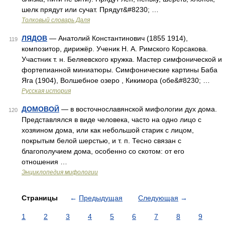
шелк прядут или сучат. Прядут&#8230; …
Толковый словарь Даля
ЛЯДОВ
— Анатолий Константинович (1855 1914),
119
композитор, дирижёр. Ученик Н. А. Римского Корсакова.
Участник т. н. Беляевского кружка. Мастер симфонической и
фортепианной миниатюры. Симфонические картины Баба
Яга (1904), Волшебное озеро , Кикимора (обе&#8230; …
Русская история
ДОМОВОЙ
— в восточнославянской мифологии дух дома.
120
Представлялся в виде человека, часто на одно лицо с
хозяином дома, или как небольшой старик с лицом,
покрытым белой шерстью, и т. п. Тесно связан с
благополучием дома, особенно со скотом: от его
отношения …
Энциклопедия мифологии
Страницы
←
Предыдущая
Следующая
→
1
2
3
4
5
6
7
8
9