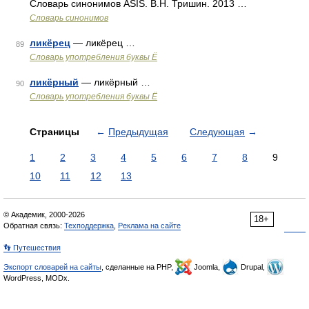
Словарь синонимов ASIS. В.Н. Тришин. 2013 …
Словарь синонимов
ликёрец
— ликёрец …
89
Словарь употребления буквы Ё
ликёрный
— ликёрный …
90
Словарь употребления буквы Ё
Страницы
←
Предыдущая
Следующая
→
1
2
3
4
5
6
7
8
9
10
11
12
13
© Академик, 2000-2026
18+
Обратная связь:
Техподдержка
,
Реклама на сайте
👣 Путешествия
Экспорт словарей на сайты
, сделанные на PHP,
Joomla,
Drupal,
WordPress, MODx.