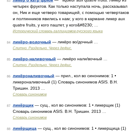
ликёр о катр фрюи
— * liqueur aux quatre fruits. Ликер из
83
четырех фруктов. Как только наступала ночь, рассказывал
он, Ник и еще четверо товарищей, с помощью четвертаков
и полтинников явились к нам; у кого в кармане ликер aux
quatre fruits, у кого паштет, у кого&#8230; …
Исторический словарь галлицизмов русского языка
ликёро-водочный
— ликёро во/дочный …
84
Слитно. Раздельно. Через дефис.
ликёро-наливочный
— ликёро нали/вочный …
85
Слитно. Раздельно. Через дефис.
ликёроналивочный
— прил., кол во синонимов: 1 •
86
ликероналивочный (1) Словарь синонимов ASIS. В.Н.
Тришин. 2013 …
Словарь синонимов
ликёрщик
— сущ., кол во синонимов: 1 • ликерщик (1)
87
Словарь синонимов ASIS. В.Н. Тришин. 2013 …
Словарь синонимов
ликёрщица
— сущ., кол во синонимов: 1 • ликерщица (1)
88