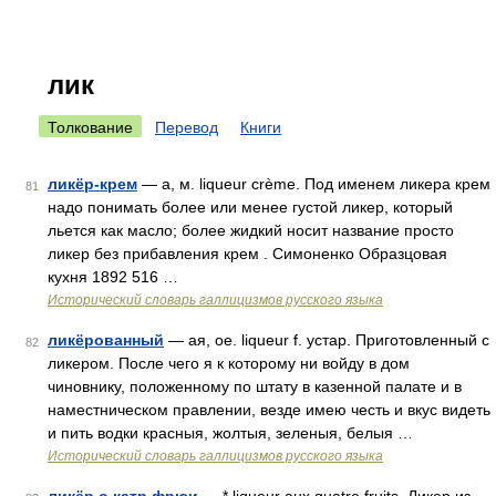
лик
Толкование
Перевод
Книги
ликёр-крем
— а, м. liqueur crème. Под именем ликера крем
81
надо понимать более или менее густой ликер, который
льется как масло; более жидкий носит название просто
ликер без прибавления крем . Симоненко Образцовая
кухня 1892 516 …
Исторический словарь галлицизмов русского языка
ликёрованный
— ая, ое. liqueur f. устар. Приготовленный с
82
ликером. После чего я к которому ни войду в дом
чиновнику, положенному по штату в казенной палате и в
наместническом правлении, везде имею честь и вкус видеть
и пить водки красныя, жолтыя, зеленыя, белыя …
Исторический словарь галлицизмов русского языка