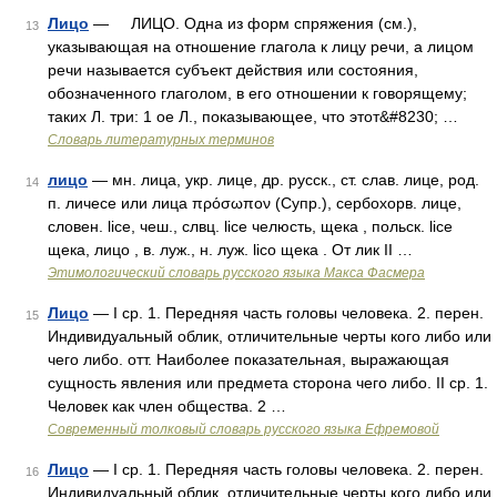
Лицо
— ЛИЦО. Одна из форм спряжения (см.),
13
указывающая на отношение глагола к лицу речи, а лицом
речи называется субъект действия или состояния,
обозначенного глаголом, в его отношении к говорящему;
таких Л. три: 1 ое Л., показывающее, что этот&#8230; …
Словарь литературных терминов
лицо
— мн. лица, укр. лице, др. русск., ст. слав. лице, род.
14
п. личесе или лица πρόσωπον (Супр.), сербохорв. лице,
словен. liсе, чеш., слвц. lice челюсть, щека , польск. lice
щека, лицо , в. луж., н. луж. lico щека . От лик II …
Этимологический словарь русского языка Макса Фасмера
Лицо
— I ср. 1. Передняя часть головы человека. 2. перен.
15
Индивидуальный облик, отличительные черты кого либо или
чего либо. отт. Наиболее показательная, выражающая
сущность явления или предмета сторона чего либо. II ср. 1.
Человек как член общества. 2 …
Современный толковый словарь русского языка Ефремовой
Лицо
— I ср. 1. Передняя часть головы человека. 2. перен.
16
Индивидуальный облик, отличительные черты кого либо или