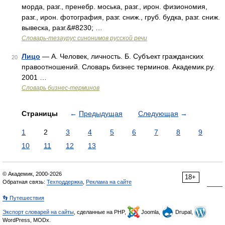
морда, разг., пренебр. моська, разг., ирон. физиономия,
разг., ирон. фотография, разг. сниж., груб. будка, разг. сниж.
вывеска, разг.&#8230; …
Словарь-тезаурус синонимов русской речи
Лицо
— А. Человек, личность. Б. Субъект гражданских
20
правоотношений. Словарь бизнес терминов. Академик.ру.
2001 …
Словарь бизнес-терминов
Страницы
←
Предыдущая
Следующая
→
1
2
3
4
5
6
7
8
9
10
11
12
13
© Академик, 2000-2026
18+
Обратная связь:
Техподдержка
,
Реклама на сайте
👣 Путешествия
Экспорт словарей на сайты
, сделанные на PHP,
Joomla,
Drupal,
WordPress, MODx.