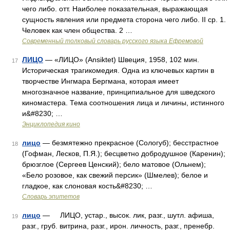
чего либо. отт. Наиболее показательная, выражающая
сущность явления или предмета сторона чего либо. II ср. 1.
Человек как член общества. 2 …
Современный толковый словарь русского языка Ефремовой
ЛИЦО
— «ЛИЦО» (Ansiktet) Швеция, 1958, 102 мин.
17
Историческая трагикомедия. Одна из ключевых картин в
творчестве Ингмара Бергмана, которая имеет
многозначное название, принципиальное для шведского
киномастера. Тема соотношения лица и личины, истинного
и&#8230; …
Энциклопедия кино
лицо
— безмятежно прекрасное (Сологуб); бесстрастное
18
(Гофман, Лесков, П.Я.); бесцветно добродушное (Каренин);
брюзглое (Сергеев Ценский); бело матовое (Ольнем);
«Бело розовое, как свежий персик» (Шмелев); белое и
гладкое, как слоновая кость&#8230; …
Словарь эпитетов
лицо
— ЛИЦО, устар., высок. лик, разг., шутл. афиша,
19
разг., груб. витрина, разг., ирон. личность, разг., пренебр.