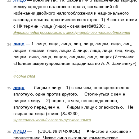
ЛИЦО
— понятие НК, ТК, Закона РФ о таможенном тарифе,
33
международного налогового права, соглашений об
избежании двойного налогообложения и национального
законодательства практически всех стран. 1) В соответствии
с НК термин «лица (лицо)» означает&#8230; …
Энциклопедия российского и международного налогообложения
лицо
— 1. лицо, лица, лица, лиц, лицу, лицам, лицо, лиц,
34
лицом, лицами, лице, лицах 2. лицо, лица, лица, лиц, лицу,
лицам, лицо, лица, лицом, лицами, лице, лицах (Источник:
«Полная акцентуированная парадигма по А. А. Зализняку»)
…
Формы слов
лицо
— Лицом к лицу 1) с кем чем, непосредственно,
35
вплотную, один против другого. Столкнуться с кем н.
лицом к лицу. 2) перен., с чем, непосредственно,
вплотную перед чем н. Лицом к лицу с опасностью. Не
взирая на лица (книжн.)&#8230; …
Фразеологический словарь русского языка
ЛИЦО
— (СВОЕ ИЛИ ЧУЖОЕ) ♥ Чистое и красивое к
36
процветанию. Чужое лицо выгодное коммерческое