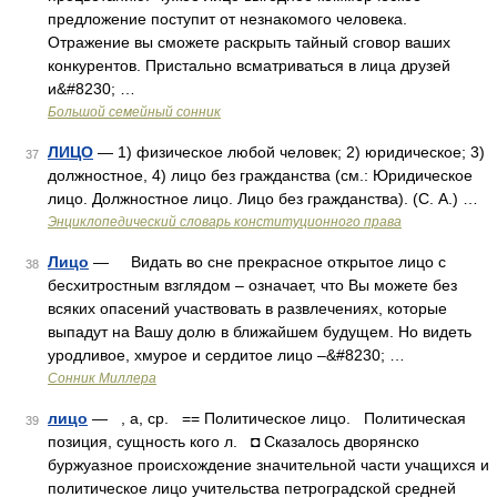
предложение поступит от незнакомого человека.
Отражение вы сможете раскрыть тайный сговор ваших
конкурентов. Пристально всматриваться в лица друзей
и&#8230; …
Большой семейный сонник
ЛИЦО
— 1) физическое любой человек; 2) юридическое; 3)
37
должностное, 4) лицо без гражданства (см.: Юридическое
лицо. Должностное лицо. Лицо без гражданства). (С. А.) …
Энциклопедический словарь конституционного права
Лицо
— Видать во сне прекрасное открытое лицо с
38
бесхитростным взглядом – означает, что Вы можете без
всяких опасений участвовать в развлечениях, которые
выпадут на Вашу долю в ближайшем будущем. Но видеть
уродливое, хмурое и сердитое лицо –&#8230; …
Сонник Миллера
лицо
— , а, ср. == Политическое лицо. Политическая
39
позиция, сущность кого л. ◘ Сказалось дворянско
буржуазное происхождение значительной части учащихся и
политическое лицо учительства петроградской средней