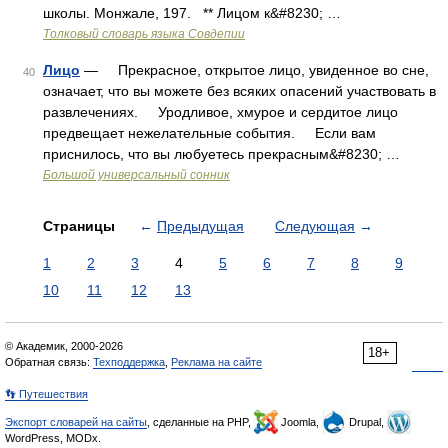
школы. Монжале, 197. ** Лицом к&#8230; …
Толковый словарь языка Совдепии
Лицо
— Прекрасное, открытое лицо, увиденное во сне,
40
означает, что вы можете без всяких опасений участвовать в
развлечениях. Уродливое, хмурое и сердитое лицо
предвещает нежелательные события. Если вам
приснилось, что вы любуетесь прекрасным&#8230; …
Большой универсальный сонник
Страницы
←
Предыдущая
Следующая
→
1
2
3
4
5
6
7
8
9
10
11
12
13
© Академик, 2000-2026
18+
Обратная связь:
Техподдержка
,
Реклама на сайте
👣 Путешествия
Экспорт словарей на сайты
, сделанные на PHP,
Joomla,
Drupal,
WordPress, MODx.