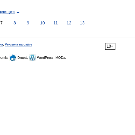
дующая
→
7
8
9
10
11
12
13
ка
,
Реклама на сайте
18+
omla,
Drupal,
WordPress, MODx.