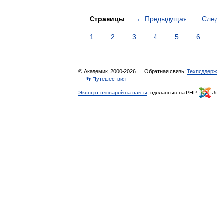
Страницы
←
Предыдущая
Сле
1
2
3
4
5
6
© Академик, 2000-2026
Обратная связь:
Техподдерж
👣 Путешествия
Экспорт словарей на сайты
, сделанные на PHP,
Jo