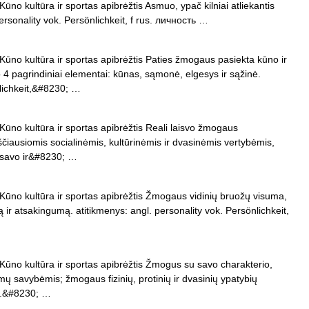
no kultūra ir sportas apibrėžtis Asmuo, ypač kilniai atliekantis
rsonality vok. Persönlichkeit, f rus. личность …
ūno kultūra ir sportas apibrėžtis Paties žmogaus pasiekta kūno ir
4 pagrindiniai elementai: kūnas, sąmonė, elgesys ir sąžinė.
nlichkeit,&#8230; …
ūno kultūra ir sportas apibrėžtis Reali laisvo žmogaus
kščiausiomis socialinėmis, kultūrinėmis ir dvasinėmis vertybėmis,
je savo ir&#8230; …
ūno kultūra ir sportas apibrėžtis Žmogaus vidinių bruožų visuma,
ą ir atsakingumą. atitikmenys: angl. personality vok. Persönlichkeit,
ūno kultūra ir sportas apibrėžtis Žmogus su savo charakterio,
ų savybėmis; žmogaus fizinių, protinių ir dvasinių ypatybių
ok.&#8230; …