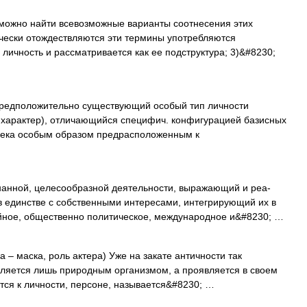
можно найти всевозможные варианты соотнесения этих
тически отождествляются эти термины употребляются
 личность и рассматривается как ее подструктура; 3)&#8230;
оложительно существующий особый тип личности
 характер), отличающийся специфич. конфигурацией базисных
века особым образом предрасположенным к
анной, целесообразной деятельности, выражающий и реа­
в единстве с собственными интересами, интегрирующий их в
йное, общес­твенно политическое, международное и&#8230; …
a – маска, роль актера) Уже на закате античности так
вляется лишь природным организмом, а проявляется в своем
ится к личности, персоне, называется&#8230; …