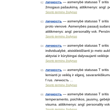
личность
— asmenybė statusas T sritis Kū
62
žmogaus pašaukimą. atitikmenys: angl. pe
Sporto terminų žodynas
личность
— asmenybė statusas T sritis K
63
proto vienovė. Asmenybės pasaulį sudaro 
atitikmenys: angl. personality vok. Persö
Sporto terminų žodynas
личность
— asmenybė statusas T sritis K
64
individualybė, atsiskleidžianti jo meto au
aktyviai ir kūrybingai dalyvaujanti veiklo
Sporto terminų žodynas
личность
— asmenybė statusas T sritis K
65
lemianti jo veiklą ir elgesį, savarankiškum
f rus. личность …
Sporto terminų žodynas
личность
— asmenybė statusas T sritis K
66
temperamento, psichikos, jausmų, gebėjim
visuma. atitikmenys: angl. personality v
Sporto terminų žodynas