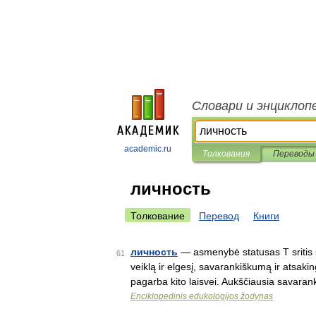
Словари и энциклоп
academic.ru
Толкования
Переводы
личность
Толкование
Перевод
Книги
личность
— asmenybė statusas T sritis š
61
veiklą ir elgesį, savarankiškumą ir atsak
pagarba kito laisvei. Aukščiausia savar
Enciklopedinis edukologijos žodynas