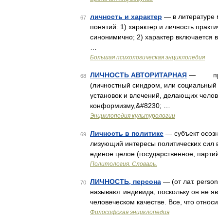
личность и характер
— в литературе 
67
понятий: 1) характер и личность прак
синонимично; 2) характер включается в
…
Большая психологическая энциклопедия
ЛИЧНОСТЬ АВТОРИТАРНАЯ
— предп
68
(личностный синдром, или социальный
установок и влечений, делающих чело
конформизму,&#8230; …
Энциклопедия культурологии
Личность в политике
— субъект осозн
69
лизующий интересы политических сил 
единое целое (государственное, парти
Политология. Словарь.
ЛИЧНОСТЬ, персона
— (от лат. person
70
называют индивида, поскольку он не я
человеческом качестве. Все, что относ
Философская энциклопедия