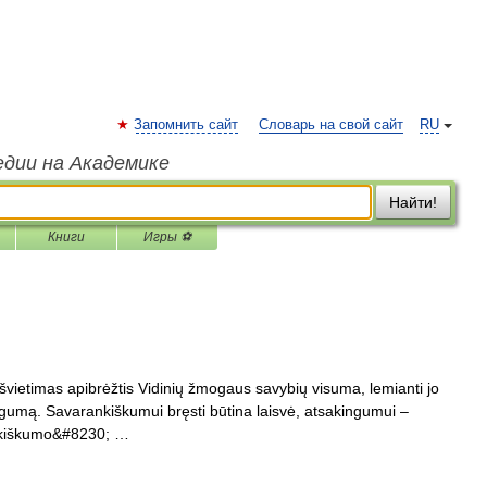
Запомнить сайт
Словарь на свой сайт
RU
едии на Академике
Найти!
Книги
Игры ⚽
vietimas apibrėžtis Vidinių žmogaus savybių visuma, lemianti jo
ingumą. Savarankiškumui bręsti būtina laisvė, atsakingumui –
ankiškumo&#8230; …