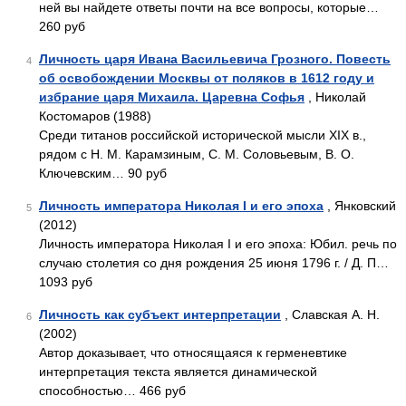
ней вы найдете ответы почти на все вопросы, которые…
260 руб
Личность царя Ивана Васильевича Грозного. Повесть
4
об освобождении Москвы от поляков в 1612 году и
избрание царя Михаила. Царевна Софья
, Николай
Костомаров (1988)
Среди титанов российской исторической мысли XIX в.,
рядом с Н. М. Карамзиным, С. М. Соловьевым, В. О.
Ключевским… 90 руб
Личность императора Николая I и его эпоха
, Янковский
5
(2012)
Личность императора Николая I и его эпоха: Юбил. речь по
случаю столетия со дня рождения 25 июня 1796 г. / Д. П…
1093 руб
Личность как субъект интерпретации
, Славская А. Н.
6
(2002)
Автор доказывает, что относящаяся к герменевтике
интерпретация текста является динамической
способностью… 466 руб