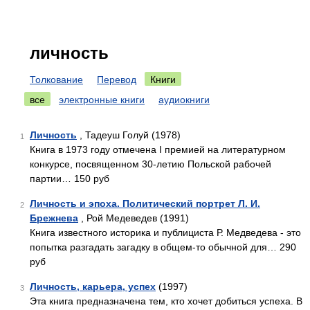
личность
Толкование
Перевод
Книги
все
электронные книги
аудиокниги
Личность
, Тадеуш Голуй (1978)
1
Книга в 1973 году отмечена I премией на литературном
конкурсе, посвященном 30-летию Польской рабочей
партии… 150 руб
Личность и эпоха. Политический портрет Л. И.
2
Брежнева
, Рой Медеведев (1991)
Книга известного историка и публициста Р. Медведева - это
попытка разгадать загадку в общем-то обычной для… 290
руб
Личность, карьера, успех
(1997)
3
Эта книга предназначена тем, кто хочет добиться успеха. В