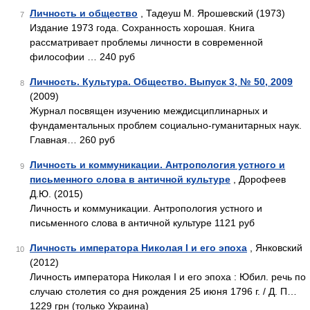
Личность и общество
, Тадеуш М. Ярошевский (1973)
7
Издание 1973 года. Сохранность хорошая. Книга
рассматривает проблемы личности в современной
философии … 240 руб
Личность. Культура. Общество. Выпуск 3, № 50, 2009
8
(2009)
Журнал посвящен изучению междисциплинарных и
фундаментальных проблем социально-гуманитарных наук.
Главная… 260 руб
Личность и коммуникации. Антропология устного и
9
письменного слова в античной культуре
, Дорофеев
Д.Ю. (2015)
Личность и коммуникации. Антропология устного и
письменного слова в античной культуре 1121 руб
Личность императора Николая I и его эпоха
, Янковский
10
(2012)
Личность императора Николая I и его эпоха : Юбил. речь по
случаю столетия со дня рождения 25 июня 1796 г. / Д. П…
1229 грн (только Украина)