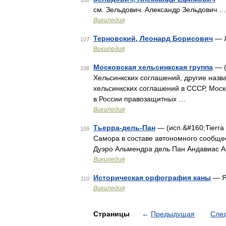
106
см. Зельдович. Александр Зельдович …
Википедия
Терновский, Леонард Борисович
— Л
107
Википедия
Московская хельсинкская группа
— (
108
Хельсинкских соглашений, другие наз
хельсинкских соглашений в СССР, Мос
в России правозащитных …
Википедия
Тьерра-дель-Пан
— (исп.&#160;Tierra 
109
Самора в составе автономного сообще
Дуэро Альмендра дель Пан Андавиас А
Википедия
Историческая орфография каны
— Я
110
Википедия
Страницы
←
Предыдущая
Сле