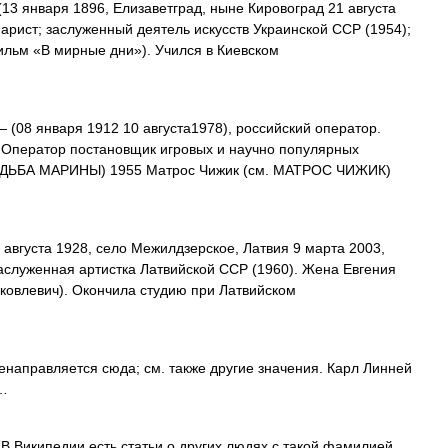
13 января 1896, Елизаветград, ныне Кировоград 21 августа
нарист; заслуженный деятель искусств Украинской ССР (1954);
ильм «В мирные дни»). Учился в Киевском
 (08 января 1912 10 августа1978), российский оператор.
. Оператор постановщик игровых и научно популярных
СУДЬБА МАРИНЫ) 1955 Матрос Чижик (см. МАТРОС ЧИЖИК)
августа 1928, село Межилдзерское, Латвия 9 марта 2003,
заслуженная артистка Латвийской ССР (1960). Жена Евгения
ковлевич). Окончила студию при Латвийском
направляется сюда; см. также другие значения. Карл Линней
 …
В Википедии есть статьи о других людях с такой фамилией,