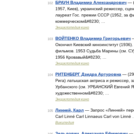
БРАУН Владимир Александрович
— (
102
1957, Киев), украинский режиссер, сце
лауреат Гос. премии СССР (1952, за ф
коммерческом&#8230; …
Энциклопедия кино
ВОЙТЕНКО Владимир Григорьевич
—
103
Окончил Киевский киноинститут (1936)
фильмов. 1953 Судьба Марины (см. 
1956 Кровавый&#8230; …
Энциклопедия кино
РИТЕНБЕРГ Дзидра Артуровна
— (29 
104
Рига) латышская актриса и режиссер, 
Урбанского (см. УРБАНСКИЙ Евгений Я
художественном&#8230; …
Энциклопедия кино
Линней, Карл
— Запрос «Линней» пере
105
Carl Linné Carl Linnaeus Carl von Linné
Википедия
Зельдович, Александр Ефимович
— 