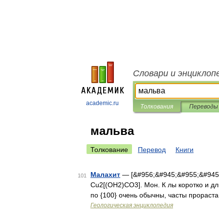
Словари и энциклоп
academic.ru
Толкования
Переводы
мальва
Толкование
Перевод
Книги
Малахит
— [&#956;&#945;&#955;&#945;&
101
Cu2[(OH2)CO3]. Мон. К лы коротко и длин
по {100} очень обычны, часты прораст
Геологическая энциклопедия