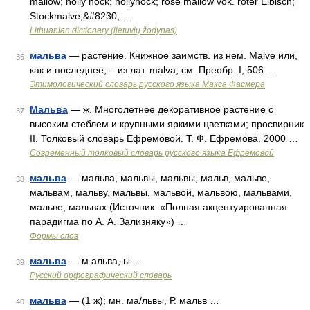
mallow; holly hock; hollyhock; rose mallow vok. roter Eibisch;
Stockmalve;&#8230; …
Lithuanian dictionary (lietuvių žodynas)
мальва
— растение. Книжное заимств. из нем. Маlvе или,
36
как и последнее, – из лат. malva; см. Преобр. I, 506 …
Этимологический словарь русского языка Макса Фасмера
Мальва
— ж. Многолетнее декоративное растение с
37
высоким стеблем и крупными яркими цветками; просвирник
II. Толковый словарь Ефремовой. Т. Ф. Ефремова. 2000 …
Современный толковый словарь русского языка Ефремовой
мальва
— мальва, мальвы, мальвы, мальв, мальве,
38
мальвам, мальву, мальвы, мальвой, мальвою, мальвами,
мальве, мальвах (Источник: «Полная акцентуированная
парадигма по А. А. Зализняку») …
Формы слов
мальва
— м альва, ы …
39
Русский орфографический словарь
мальва
— (1 ж); мн. ма/львы, Р. мальв …
40