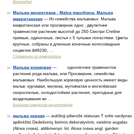
Википедия
Мальва мауритиана - Malva mauritiana, Мальва
33
мавританская
— Из семейства мальвовых. Мальва
мавританская или просвирник одно , двулетнее
травянистое растение высотой до 250 Смотри Стебли
прямые, одиночные, листья с 5 тупыми лопастями. Цветы
крупные, собраны в длинные конечные колосовидные
соцветия.&#8230; …
Справочник по гомеопатии
Мальва кормовая
— однолетнее травянистое
34
растение рода мальва, или Просвирник, семейства
мальвовых. Наибольшую кормовую ценность имеют виды
мальв: курчавая, мелюка, мутовчатая и могилёвская
скороспелые, холодостойкие растения, пригодные для
возделывания во …
Большая советская энциклопедия
мальва черная
— aukštoji piliarožė statusas T sritis vardynas
35
apibrėžtis Dedešvinių šeimos dekoratyvinis, vaistinis augalas
(Alcea rosea). atitikmenys: lot. Alcea rosea angl. garden