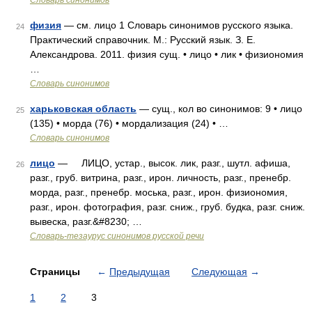
Словарь синонимов
физия
— см. лицо 1 Словарь синонимов русского языка.
24
Практический справочник. М.: Русский язык. З. Е.
Александрова. 2011. физия сущ. • лицо • лик • физиономия
…
Словарь синонимов
харьковская область
— сущ., кол во синонимов: 9 • лицо
25
(135) • морда (76) • мордализация (24) • …
Словарь синонимов
лицо
— ЛИЦО, устар., высок. лик, разг., шутл. афиша,
26
разг., груб. витрина, разг., ирон. личность, разг., пренебр.
морда, разг., пренебр. моська, разг., ирон. физиономия,
разг., ирон. фотография, разг. сниж., груб. будка, разг. сниж.
вывеска, разг.&#8230; …
Словарь-тезаурус синонимов русской речи
Страницы
←
Предыдущая
Следующая
→
1
2
3