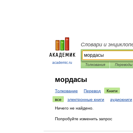
Словари и энциклоп
academic.ru
Толкования
Переводы
мордасы
Толкование
Перевод
Книги
все
электронные книги
аудиокниги
Ничего не найдено.
Попробуйте изменить запрос