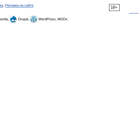
ка
,
Реклама на сайте
18+
omla,
Drupal,
WordPress, MODx.