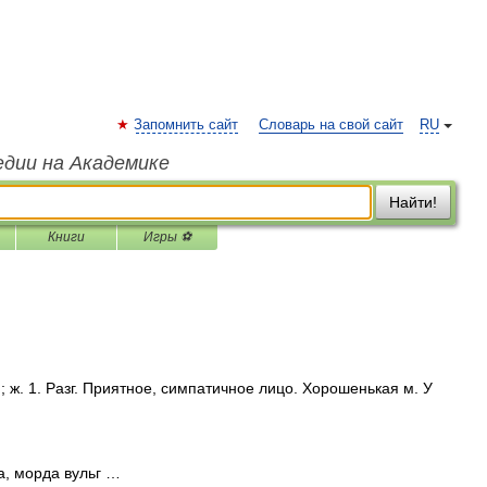
Запомнить сайт
Словарь на свой сайт
RU
едии на Академике
Найти!
Книги
Игры ⚽
м; ж. 1. Разг. Приятное, симпатичное лицо. Хорошенькая м. У
а, морда вульг …