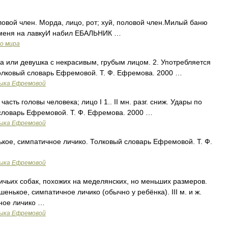
ловой член. Морда, лицо, рот; хуй, половой член.Милый баню
 меня на лавкуИ набил ЕБАЛЬНИК …
о мира
на или девушка с некрасивым, грубым лицом. 2. Употребляется
олковый словарь Ефремовой. Т. Ф. Ефремова. 2000 …
зыка Ефремовой
часть головы человека; лицо I 1.. II мн. разг. сниж. Удары по
ловарь Ефремовой. Т. Ф. Ефремова. 2000 …
зыка Ефремовой
нькое, симпатичное личико. Толковый словарь Ефремовой. Т. Ф.
зыка Ефремовой
тничьих собак, похожих на меделянских, но меньших размеров.
ошенькое, симпатичное личико (обычно у ребёнка). III м. и ж.
чное личико …
зыка Ефремовой