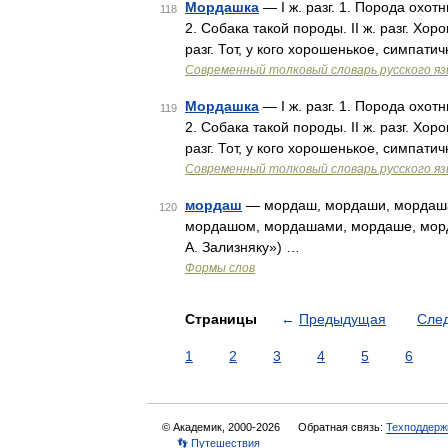
Мордашка
— I ж. разг. 1. Порода охо
118
2. Собака такой породы. II ж. разг. Хор
разг. Тот, у кого хорошенькое, симпати
Современный толковый словарь русского я
Мордашка
— I ж. разг. 1. Порода охо
119
2. Собака такой породы. II ж. разг. Хор
разг. Тот, у кого хорошенькое, симпати
Современный толковый словарь русского я
мордаш
— мордаш, мордаши, мордаша
120
мордашом, мордашами, мордаше, морда
А. Зализняку») …
Формы слов
Страницы
←
Предыдущая
Сле
1
2
3
4
5
6
© Академик, 2000-2026
Обратная связь:
Техподдерж
👣 Путешествия