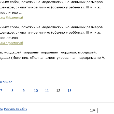
тничьих собак, похожих на меделянских, но меньших размеров.
ошенькое, симпатичное личико (обычно у ребёнка). III м. и ж.
чное личико …
зыка Ефремовой
тничьих собак, похожих на меделянских, но меньших размеров.
ошенькое, симпатичное личико (обычно у ребёнка). III м. и ж.
чное личико …
зыка Ефремовой
, мордашей, мордашу, мордашам, мордаша, мордашей,
шах (Источник: «Полная акцентуированная парадигма по А.
дующая
→
7
8
9
10
11
12
13
ка
,
Реклама на сайте
18+