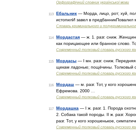
Орфографічний словник української мови
Ебальник
— Морда, лицо, рот; хуй, по
113
истопилИ завел в предбанникПовалил
Словарь криминального и полукриминальног
Мордастая
— ж. 1. разг. сниж. Женщи
114
как порицающее или бранное слово. Т
Современный толковый словарь русского я
Мордасы
— I мн. разг. сниж. Передняя 
115
щекам ладонью; пощёчины. Толковый с
Современный толковый словарь русского я
Мордаш
— м. разг. Тот, у кого хороше
116
Ефремова. 2000 …
Современный толковый словарь русского я
Мордашка
— I ж. разг. 1. Порода охо
117
2. Собака такой породы. II ж. разг. Хор
разг. Тот, у кого хорошенькое, симпати
Современный толковый словарь русского я