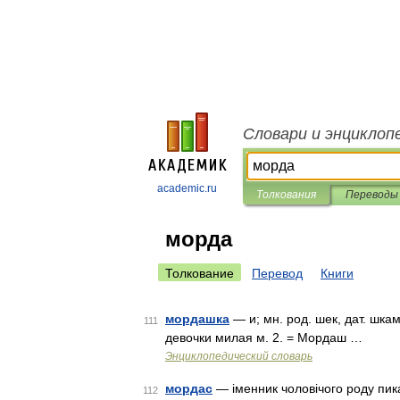
Словари и энциклоп
academic.ru
Толкования
Переводы
морда
Толкование
Перевод
Книги
мордашка
— и; мн. род. шек, дат. шка
111
девочки милая м. 2. = Мордаш …
Энциклопедический словарь
мордас
— іменник чоловічого роду пик
112