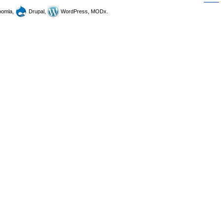
omla,
Drupal,
WordPress, MODx.