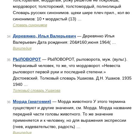
толсторылый, мордатый, рожу решетом не покроешь,
мордоворот, толсторожий, толстомордый, полнолицый
Словарь русских синонимов. щеки шире плеч прил., кол во
синонимов: 10 • мордастый (13) …
Словарь синонимов
Деревянко, Илья Валерьевич
— Деревянко Илья
34
Валерьевич Дата рождения: 20&#160;июня 1964( …
Википедия
РЫЛОВОРОТ
— РЫЛОВОРОТ, рыловорота, муж. (вульг.).
35
Некрасивый человек, то же, что мордоворот. «Невеста
рыловорот первой руки и последней степени.»
Достоевский. Толковый словарь Ушакова. Д.Н. Ушаков. 1935
1940 …
Толковый словарь Ушакова
Морда (анатомия)
— Морда животного У этого термина
36
существуют и другие значения, см. Морда. Морда название
передней части головы животного. То же значение
применяется и к человеку, но для выражения экспрессии
(гнев, издевательство, радость) …
Википедия