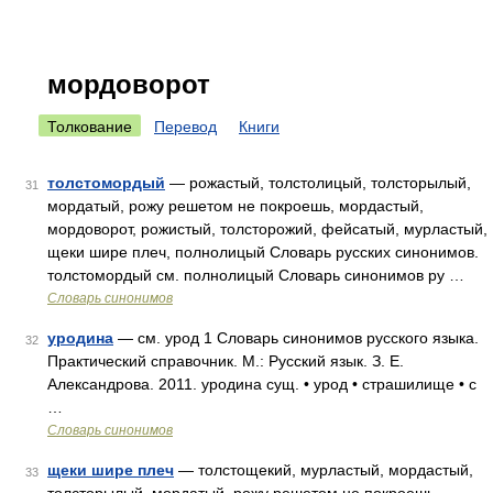
мордоворот
Толкование
Перевод
Книги
толстомордый
— рожастый, толстолицый, толсторылый,
31
мордатый, рожу решетом не покроешь, мордастый,
мордоворот, рожистый, толсторожий, фейсатый, мурластый,
щеки шире плеч, полнолицый Словарь русских синонимов.
толстомордый см. полнолицый Словарь синонимов ру …
Словарь синонимов
уродина
— см. урод 1 Словарь синонимов русского языка.
32
Практический справочник. М.: Русский язык. З. Е.
Александрова. 2011. уродина сущ. • урод • страшилище • с
…
Словарь синонимов
щеки шире плеч
— толстощекий, мурластый, мордастый,
33