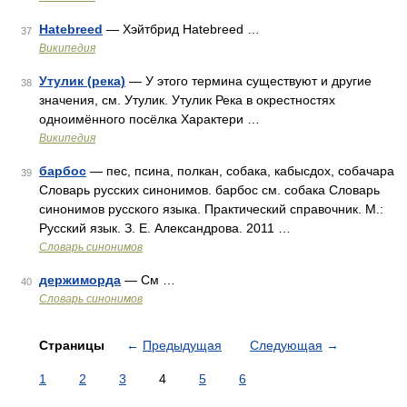
Hatebreed
— Хэйтбрид Hatebreed …
37
Википедия
Утулик (река)
— У этого термина существуют и другие
38
значения, см. Утулик. Утулик Река в окрестностях
одноимённого посёлка Характери …
Википедия
барбос
— пес, псина, полкан, собака, кабысдох, собачара
39
Словарь русских синонимов. барбос см. собака Словарь
синонимов русского языка. Практический справочник. М.:
Русский язык. З. Е. Александрова. 2011 …
Словарь синонимов
держиморда
— См …
40
Словарь синонимов
Страницы
←
Предыдущая
Следующая
→
1
2
3
4
5
6