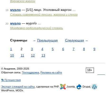
Воровской жаргон
мурло
— [1/1] лицо. Уголовный жаргон …
19
Cловарь современной лексики, жаргона и сленга
мурло
— мурл/о …
20
Морфемно-орфографический словарь
Страницы
←
Предыдущая
Следующая
→
1
2
3
4
5
6
7
8
9
10
11
12
13
© Академик, 2000-2026
18+
Обратная связь:
Техподдержка
,
Реклама на сайте
👣 Путешествия
Экспорт словарей на сайты
, сделанные на PHP,
Joomla,
Drupal,
WordPress, MODx.