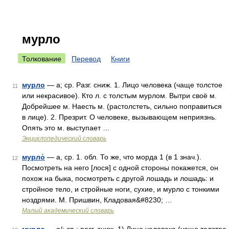
мурло
Толкование
Перевод
Книги
мурло
— а; ср. Разг. сниж. 1. Лицо человека (чаще толстое
11
или некрасивое). Кто л. с толстым мурлом. Вытри своё м.
Добрейшее м. Наесть м. (растолстеть, сильно поправиться
в лице). 2. Презрит. О человеке, вызывающем неприязнь.
Опять это м. выступает …
Энциклопедический словарь
мурло́
— а, ср. 1. обл. То же, что морда 1 (в 1 знач.).
12
Посмотреть на него [лося] с одной стороны покажется, он
похож на быка, посмотреть с другой лошадь и лошадь: и
стройное тело, и стройные ноги, сухие, и мурло с тонкими
ноздрями. М. Пришвин, Кладовая&#8230; …
Малый академический словарь