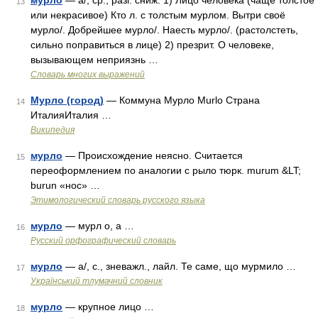
мурло
— а/; ср.; разг. сниж. 1) Лицо человека (чаще толстое
13
или некрасивое) Кто л. с толстым мурлом. Вытри своё
мурло/. Добрейшее мурло/. Наесть мурло/. (растолстеть,
сильно поправиться в лице) 2) презрит. О человеке,
вызывающем неприязнь …
Словарь многих выражений
Мурло (город)
— Коммуна Мурло Murlo Страна
14
ИталияИталия …
Википедия
мурло
— Происхождение неясно. Считается
15
переоформлением по аналогии с рыло тюрк. murum &LT;
burun «нос» …
Этимологический словарь русского языка
мурло
— мурл о, а …
16
Русский орфографический словарь
мурло
— а/, с., зневажл., лайл. Те саме, що мурмило …
17
Український тлумачний словник
мурло
— крупное лицо …
18