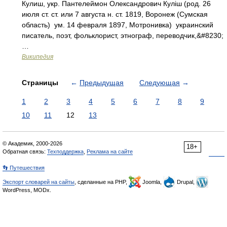
Кулиш, укр. Пантелеймон Олександрович Куліш (род. 26
июля ст. ст. или 7 августа н. ст. 1819, Воронеж (Сумская
область) ум. 14 февраля 1897, Мотронивка) украинский
писатель, поэт, фольклорист, этнограф, переводчик,&#8230;
…
Википедия
Страницы
←
Предыдущая
Следующая
→
1
2
3
4
5
6
7
8
9
10
11
12
13
© Академик, 2000-2026
18+
Обратная связь:
Техподдержка
,
Реклама на сайте
👣 Путешествия
Экспорт словарей на сайты
, сделанные на PHP,
Joomla,
Drupal,
WordPress, MODx.