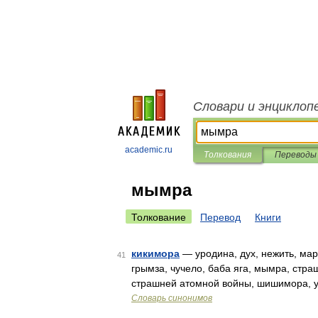
Словари и энциклоп
academic.ru
Толкования
Переводы
мымра
Толкование
Перевод
Книги
кикимора
— уродина, дух, нежить, мар
41
грымза, чучело, баба яга, мымра, стр
страшней атомной войны, шишимора, у
Словарь синонимов