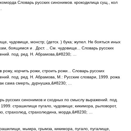
оморда Словарь русских синонимов. крокодилица сущ., кол
 …
, чудовище, монстр; (детск. ) бука; жупел. Не бояться иных
ам, боящимся и . Дост. .. См. чудовище... Словарь русских
ний. под. ред. Н. Абрамова,&#8230; …
 рожу, корчить рожи, строить рожи... Словарь русских
ий. под. ред. Н. Абрамова, М.: Русские словари, 1999. рожа
как сама смерть, дурнушка,&#8230; …
рь русских синонимов и сходных по смыслу выражений. под.
, 1999. страшилище пугало, чудовище; кикимора, рыловорот,
ло, страхолюд, страхолюдина, морда,&#8230; …
рашилище, мымра, грымза, кикимора, пугало, пугалище,