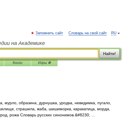
Запомнить сайт
Словарь на свой сайт
RU
едии на Академике
Найти!
Книги
Игры ⚽
а, мурло, образина, дурнушка, уродка, невидимка, пугало,
ашилище, страшила, жаба, шишиморка, каракатица, морда,
род, рожа Словарь русских синонимов.&#8230; …