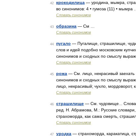
крокодилица
— уродина, мымра, страх
42
во синонимов: 4 • гумоза (11) • мымра
Словарь синонимов
образина
— См …
43
Словарь синонимов
пугало
— Пугалище, страшилище, чудище
44
слов и идей подобно московским купчих
синонимов и сходных по смыслу выраже
Словарь синонимов
рожа
— См. лицо, некрасивый заехать в
45
синонимов и сходных по смыслу выражен
лицо, некрасивый; чухло, мордоворот, 
Словарь синонимов
страшилище
— См. чудовище... Слова
46
ред. Н. Абрамова, М.: Русские словари
страхоморда, как сама смерть, страши
Словарь синонимов
уродка
— страхоморда, каракатица, ст
47