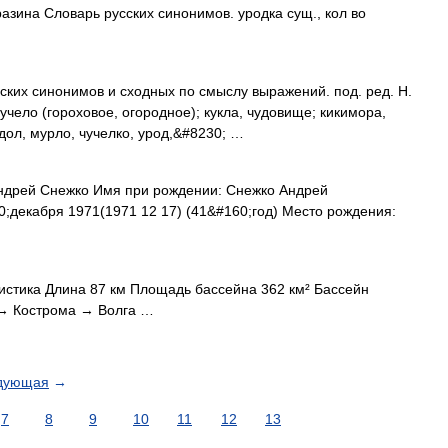
разина Словарь русских синонимов. уродка сущ., кол во
ских синонимов и сходных по смыслу выражений. под. ред. Н.
учело (гороховое, огородное); кукла, чудовище; кикимора,
дол, мурло, чучелко, урод,&#8230; …
дрей Снежко Имя при рождении: Снежко Андрей
;декабря 1971(1971 12 17) (41&#160;год) Место рождения:
стика Длина 87 км Площадь бассейна 362 км² Бассейн
 → Кострома → Волга …
дующая
→
7
8
9
10
11
12
13