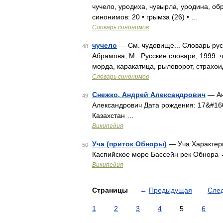
чучело, уродиха, чувырла, уродина, об
синонимов: 20 • грымза (26) • …
Словарь синонимов
чучело
— См. чудовище... Словарь рус
48
Абрамова, М.: Русские словари, 1999. ч
морда, каракатица, рыловорот, страхои
Словарь синонимов
Снежко, Андрей Александрович
— Ан
49
Александрович Дата рождения: 17&#160
Казахстан …
Википедия
Уча (приток Обноры)
— Уча Характери
50
Каспийское море Бассейн рек Обнора
Википедия
Страницы
←
Предыдущая
Сле
1
2
3
4
5
6