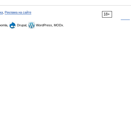
ка
,
Реклама на сайте
18+
omla,
Drupal,
WordPress, MODx.