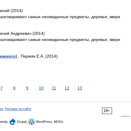
ений (2014)
 разговаривают самые неожиданные предметы, деревья, звери
гений Андреевич (2014)
 разговаривают самые неожиданные предметы, деревья, звери
гинского)
, Пермяк Е.А. (2014)
7
8
9
10
11
12
13
ка
,
Реклама на сайте
18+
omla,
Drupal,
WordPress, MODx.