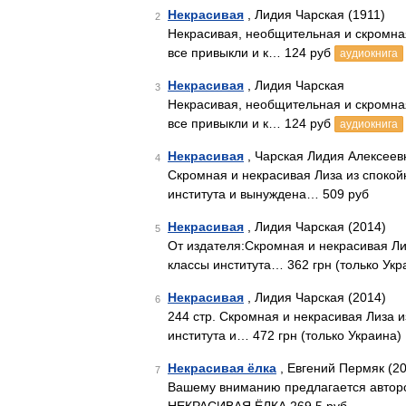
Некрасивая
, Лидия Чарская (1911)
2
Некрасивая, необщительная и скромная
все привыкли и к… 124 руб
аудиокнига
Некрасивая
, Лидия Чарская
3
Некрасивая, необщительная и скромная
все привыкли и к… 124 руб
аудиокнига
Некрасивая
, Чарская Лидия Алексеев
4
Скромная и некрасивая Лиза из споко
института и вынуждена… 509 руб
Некрасивая
, Лидия Чарская (2014)
5
От издателя:Скромная и некрасивая Л
классы института… 362 грн (только Укр
Некрасивая
, Лидия Чарская (2014)
6
244 стр. Скромная и некрасивая Лиза 
института и… 472 грн (только Украина)
Некрасивая ёлка
, Евгений Пермяк (2
7
Вашему вниманию предлагается авторс