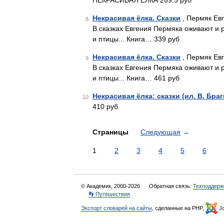
НЕКРАСИВАЯ ЁЛКА 269.5 руб
Некрасивая ёлка. Сказки
, Пермяк Евг
8
В сказках Евгения Пермяка оживают и
и птицы... Книга… 339 руб
Некрасивая ёлка. Сказки
, Пермяк Ев
9
В сказках Евгения Пермяка оживают и
и птицы... Книга… 461 руб
Некрасивая ёлка: сказки (ил. В. Бра
10
410 руб
Страницы
Следующая
→
1
2
3
4
5
6
© Академик, 2000-2026
Обратная связь:
Техподдерж
👣 Путешествия
Экспорт словарей на сайты
, сделанные на PHP,
Jo