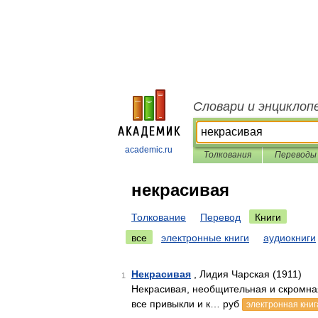
Словари и энциклоп
academic.ru
Толкования
Переводы
некрасивая
Толкование
Перевод
Книги
все
электронные книги
аудиокниги
Некрасивая
, Лидия Чарская (1911)
1
Некрасивая, необщительная и скромная
все привыкли и к… руб
электронная книг