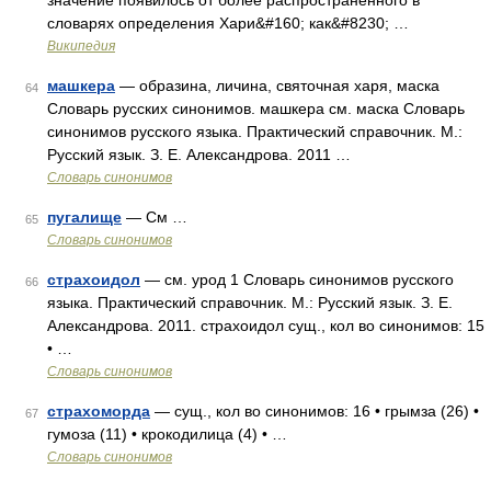
значение появилось от более распространённого в
словарях определения Хари&#160; как&#8230; …
Википедия
машкера
— образина, личина, святочная харя, маска
64
Словарь русских синонимов. машкера см. маска Словарь
синонимов русского языка. Практический справочник. М.:
Русский язык. З. Е. Александрова. 2011 …
Словарь синонимов
пугалище
— См …
65
Словарь синонимов
страхоидол
— см. урод 1 Словарь синонимов русского
66
языка. Практический справочник. М.: Русский язык. З. Е.
Александрова. 2011. страхоидол сущ., кол во синонимов: 15
• …
Словарь синонимов
страхоморда
— сущ., кол во синонимов: 16 • грымза (26) •
67
гумоза (11) • крокодилица (4) • …
Словарь синонимов