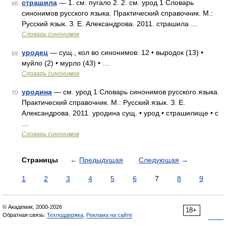
страшила
— 1. см. пугало 2. 2. см. урод 1 Словарь
68
синонимов русского языка. Практический справочник. М.:
Русский язык. З. Е. Александрова. 2011. страшила …
Словарь синонимов
уродец
— сущ., кол во синонимов: 12 • выродок (13) •
69
муйло (2) • мурло (43) • …
Словарь синонимов
уродина
— см. урод 1 Словарь синонимов русского языка.
70
Практический справочник. М.: Русский язык. З. Е.
Александрова. 2011. уродина сущ. • урод • страшилище • с
…
Словарь синонимов
Страницы
←
Предыдущая
Следующая
→
1
2
3
4
5
6
7
8
9
© Академик, 2000-2026
18+
Обратная связь:
Техподдержка
,
Реклама на сайте