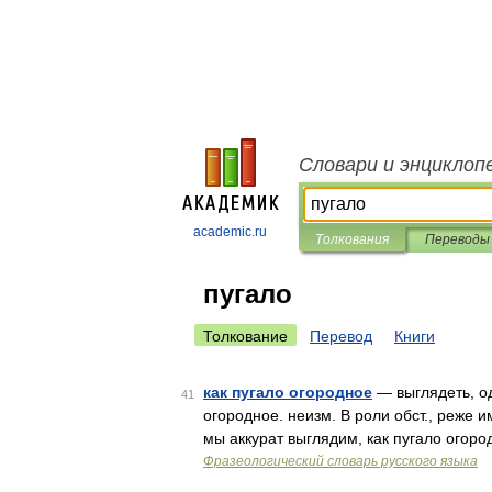
Словари и энциклоп
academic.ru
Толкования
Переводы
пугало
Толкование
Перевод
Книги
как пугало огородное
— выглядеть, оде
41
огородное. неизм. В роли обст., реже 
мы аккурат выглядим, как пугало огоро
Фразеологический словарь русского языка