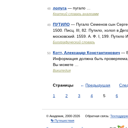
лопуга
— пугало …
48
Краткий словарь анаграмм
ПУТИЛО
— Пугало Семенов сын Сергее
49
1500. Писц. III, 82. Путило, холоп в Дег
московский. 1559. А. Ф. I, 199. Путило 
Биографический словарь
Котт, Александр Константинович
— В
50
Информация должна быть проверяема, 
Вы можете …
Википедия
Страницы
←
Предыдущая
Сле
1
2
3
4
5
6
© Академик, 2000-2026
Обратная связь:
Техподдерж
👣 Путешествия