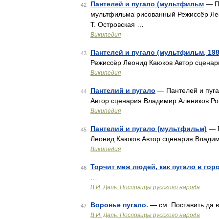
Пантелей и пугало (мультфильм
— Па
42
мультфильма рисованный Режиссёр Ле
Т. Островская …
Википедия
Пантелей и пугало (мультфильм, 198
43
Режиссёр Леонид Каюков Автор сценари
Википедия
Пантелий и пугало
— Пантелей и пуга
44
Автор сценария Владимир Алеников Рол
Википедия
Пантелий и пугало (мультфильм)
— П
45
Леонид Каюков Автор сценария Владими
Википедия
Торчит меж людей, как пугало в горо
46
…
В.И. Даль. Пословицы русского народа
Воронье пугало.
— см. Поставить да 
47
В.И. Даль. Пословицы русского народа