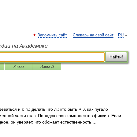
Запомнить сайт
Словарь на свой сайт
RU
едии на Академике
Найти!
Книги
Игры ⚽
ваться и т. п.; делать что л.; кто быть ✦ Х как пугало
именной части сказ. Порядок слов компонентов фиксир. Если
дное, он уверяет, что обожает естественность …