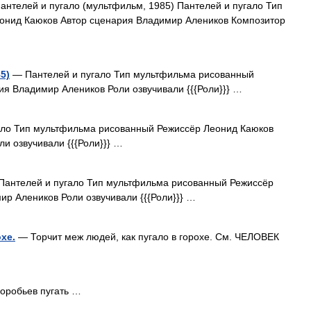
нтелей и пугало (мультфильм, 1985) Пантелей и пугало Тип
онид Каюков Автор сценария Владимир Алеников Композитор
5)
— Пантелей и пугало Тип мультфильма рисованный
я Владимир Алеников Роли озвучивали {{{Роли}}} …
ло Тип мультфильма рисованный Режиссёр Леонид Каюков
и озвучивали {{{Роли}}} …
антелей и пугало Тип мультфильма рисованный Режиссёр
р Алеников Роли озвучивали {{{Роли}}} …
хе.
— Торчит меж людей, как пугало в горохе. См. ЧЕЛОВЕК
воробьев пугать …