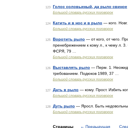
Голос соловьиный, да рыло свиное
123
Большой словарь русских поговорок
Катить и в нос и в рыло
— кого. Новг.
124
Большой словарь русских поговорок
Воротить рыло
— от кого, от чего. Пр
125
пренебрежением к кому л., к чему л. 3.
ФСРЯ, 79 …
Большой словарь русских поговорок
Выставлять рыло
— Перм. 1. Неожидан
126
требованием. Подюков 1989, 37 …
Большой словарь русских поговорок
Дать в рыло
— кому. Прост. Избить ко
127
Большой словарь русских поговорок
Дуть рыло
— Яросл. Быть недовольным
128
Большой словарь русских поговорок
Страницы
←
Предыдущая
Сле