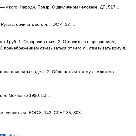
— у кого. Народн. Презр. О двуличном человеке. ДП, 517 …
 Ругать, обличать кого л. НОС 4, 32 …
ост. Груб. 1. Отворачиваться. 2. Относиться с презрением,
 С пренебрежением отказываться от чего л., отказывать кому л.
но появляться где л. 2. Обращаться к кому л. с каким л.
го л. Мокиенко 1990, 50 …
, сердиться. ЯОС 8, 143; СРНГ 35, 303 …
дующая
→