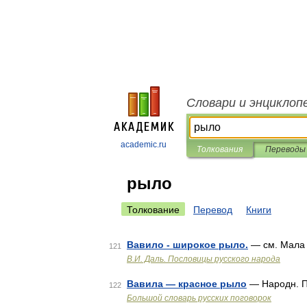
Словари и энциклоп
academic.ru
Толкования
Переводы
рыло
Толкование
Перевод
Книги
Вавило - широкое рыло.
— см. Мала 
121
В.И. Даль. Пословицы русского народа
Вавила — красное рыло
— Народн. П
122
Большой словарь русских поговорок