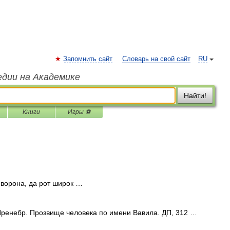
Запомнить сайт
Словарь на свой сайт
RU
едии на Академике
Найти!
Книги
Игры ⚽
ворона, да рот широк …
ренебр. Прозвище человека по имени Вавила. ДП, 312 …