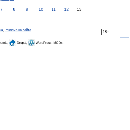
7
8
9
10
11
12
13
ка
,
Реклама на сайте
18+
omla,
Drupal,
WordPress, MODx.