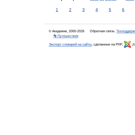
1
2
3
4
5
6
© Академик, 2000-2026
Обратная связь:
Техподдерж
👣 Путешествия
Экспорт словарей на сайты
, сделанные на PHP,
Jo