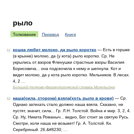
рыло
Толкование
Перевод
Книги
кошка любит молоко, да рыло коротко
— Есть в горшке
51
(в крынке) молоко, да (у кота) рыло коротко. Ср. Не
укрылись от взоров Фленушки страстные взоры Василия
Борисовича... она подскочила к нему и шепнула: Кот и
видит молоко, да у кота рыло коротко. Мельников. В лесах.
4, 2 …
Большой толково-фразеологический словарь Михельсона
наша(сила, сторона) взяла(хоть рыло в крови)
— Ср.
52
Однако затихать стало должно наша взяла. Сказано, не
пустят, значит, сила... Гр. Л.Н. Толстой. Война и мир. 3, 2, 4.
Ср. Ну, Никита Романыч... видно, Бог стоит за святую Русь.
Смотри, коли наша не возьмет! Гр. А. Толстой. Кн.
Серебряный. 26.&#8230; …