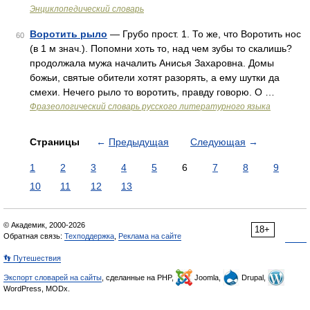
Энциклопедический словарь
Воротить рыло
— Грубо прост. 1. То же, что Воротить нос
60
(в 1 м знач.). Попомни хоть то, над чем зубы то скалишь?
продолжала мужа началить Анисья Захаровна. Домы
божьи, святые обители хотят разорять, а ему шутки да
смехи. Нечего рыло то воротить, правду говорю. О …
Фразеологический словарь русского литературного языка
Страницы
←
Предыдущая
Следующая
→
1
2
3
4
5
6
7
8
9
10
11
12
13
© Академик, 2000-2026
18+
Обратная связь:
Техподдержка
,
Реклама на сайте
👣 Путешествия
Экспорт словарей на сайты
, сделанные на PHP,
Joomla,
Drupal,
WordPress, MODx.