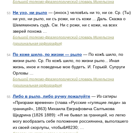
Большой толково-фразеологический словарь Михельсона
Ни ухо, ни рыло
— (иноск.) человѣкъ ни то, ни се. Ср. (Ты)
53
ни ухо, ни рыло, ни съ рожи, ни съ кожи ... Даль. Сказка о
Шемякиномъ судѣ. См. Ни с рожи, ни с кожи, на всех
зверей похожа …
Большой толково-фразеологический словарь Михельсона
(оригинальная орфография)
По коже шило, по жизни — рыло
— По кожѣ шило, по
54
жизни рыло. Ср. По кожѣ шило, по жизни рыло... Иная
жизнь, иное и поведенье мое будетъ. И. Горькій. Супруги
Орловы …
Большой толково-фразеологический словарь Михельсона
(оригинальная орфография)
Либо в рыло, либо ручку пожалуйте
— Из сатиры
55
«Призраки времени» (глава «Русские «гулящие люди» за
границей», 1863) Михаила Евграфовича Салтыкова
Щедрина (1826 1889): «Я не бывал за границей, но легко
могу вообразить себе положение россиянина, выползшего
из своей скорлупы, чтобы&#8230; …