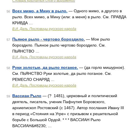
Словарь крылатых слов и выражений
Всех мимо, а Мину в рыло.
— Одного мимо, а другого в
56
рыло. Всех мимо, а Мину (или: а меня) в рыло. См. ПРАВДА
КРИВДА …
В.И. Даль. Пословицы русского народа
Пьяное рыло - чертово бороздило.
— Мое рыло
57
бороздило. Пьяное рыло чертово бороздило. См.
ПЬЯНСТВО …
В.И. Даль. Пословицы русского народа
Руки золотые, да рыло поганое.
— (да горло мишурное).
58
См. ПЬЯНСТВО Руки золотые, да рыло поганое. См.
РЕМЕСЛО СНАРЯД …
В.И. Даль. Пословицы русского народа
Вассиан Рыло
— (? 1481), церковный и политический
59
деятель, писатель, ученик Пафнутия Боровского,
архиепископ Ростовский (с 1467). Автор послания Ивану III
в период «Стояния на Угре» с призывом к решительной
борьбе с Большой Ордой. * * * ВАССИАН Рыло
ВАССИАН&#8230; …