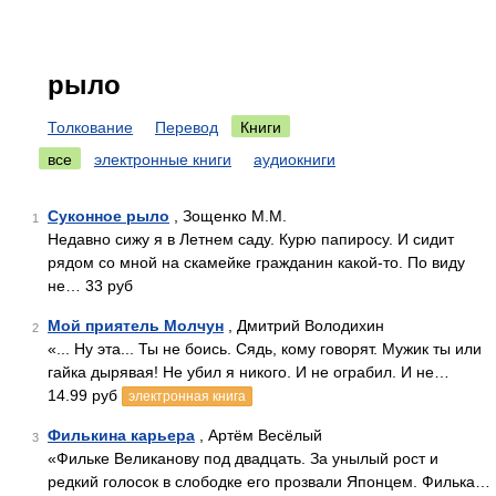
рыло
Толкование
Перевод
Книги
все
электронные книги
аудиокниги
Суконное рыло
, Зощенко М.М.
1
Недавно сижу я в Летнем саду. Курю папиросу. И сидит
рядом со мной на скамейке гражданин какой-то. По виду
не… 33 руб
Мой приятель Молчун
, Дмитрий Володихин
2
«... Ну эта... Ты не боись. Сядь, кому говорят. Мужик ты или
гайка дырявая! Не убил я никого. И не ограбил. И не…
14.99 руб
электронная книга
Филькина карьера
, Артём Весёлый
3
«Фильке Великанову под двадцать. За унылый рост и
редкий голосок в слободке его прозвали Японцем. Филька…