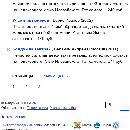
Нечистая сила пытается взять реванш, всей толпой охотясь
на непокорного Илью Иловайского! Тот самого… 240 руб
Участник поисков
, Борис Иванов (2002)
9
В частное агентство "Ким" обращается двенадцатилетний
мальчик с просьбой о помощи. Агент Ким Яснов
заключает… 140 руб
Колдун на завтрак
, Белянин Андрей Олегович (2011)
10
Нечистая сила пытается взять реванш, всей толпой охотясь
на непокорного Илью Иловайского! Тот самого… 174 руб
Страницы
Следующая
→
1
2
3
© Академик, 2000-2026
18+
Обратная связь:
Техподдержка
,
Реклама на сайте
👣 Путешествия
Экспорт словарей на сайты
, сделанные на PHP,
Joomla,
Drupal,
WordPress, MODx.