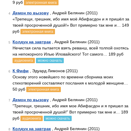
9 руб
электронная книга
Демон по вызову
, Андрей Белянин (2011)
4
«Трепещи, грешник, ибо имя моё Абифасдон и я пришёл за
твоей просроченной душой!» Вот примерно так мне и… 149
руб
электронная книга
Колдун на завтрак
, Андрей Белянин (2011)
5
Нечистая сила пытается взять реванш, всей толпой охотясь
на непокорного Илью Иловайского! Тот самого… 189 руб
аудиокнига
можно скачать
К Фифи
, Эдуард Лимонов (2011)
6
Основу этого новейшего по времени сборника моих
стихотворений составляют послания к молодой женщине…
50 руб
электронная книга
Демон по вызову
, Андрей Белянин (2011)
7
"Трепещи, грешник, ибо имя мое Абифасдон и я пришел за
твоей просроченной душой!" Вот примерно так мне и… 189
руб
аудиокнига
можно скачать
Колдун на завтрак
, Андрей Белянин (2011)
8