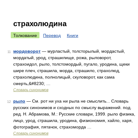
страхолюдина
Толкование
Перевод
Книги
мордоворот
— мурластый, толсторылый, мордастый,
11
мордатый, урод, страшилище, рожа, рыловорот,
страхоидол, рыло, толстомордый, пугало, уродина, щеки
шире плеч, страшила, морда, страшило, страхолюд,
страхолюдина, полнолицый, скуловорот, как сама
смерть,&#8230; …
Словарь синонимов
рыло
— См. рот ни уха ни рыла не смыслить... Словарь
12
русских синонимов и сходных по смыслу выражений. под.
ред. Н. Абрамова, М.: Русские словари, 1999. рыло физика,
лицо, урод, страшила, уродина, физиономия, хайло, харя,
фотография, пятачок, страхоморда …
Словарь синонимов