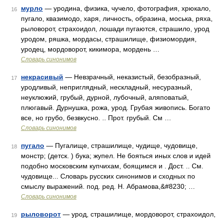
мурло
— уродина, физика, чучело, фотография, хрюкало,
16
пугало, квазимодо, харя, личность, образина, моська, ряха,
рыловорот, страхоидол, лошади пугаются, страшило, урод
уродом, ряшка, мордасы, страшилище, физиомордия,
уродец, мордоворот, кикимора, мордень …
Словарь синонимов
некрасивый
— Невзрачный, неказистый, безобразный,
17
уродливый, неприглядный, нескладный, несуразный,
неуклюжий, грубый, дурной, лубочный, аляповатый,
плюгавый. Дурнушка, рожа, урод. Грубая живопись. Богато
все, но грубо, безвкусно. .. Прот. грубый. См …
Словарь синонимов
пугало
— Пугалище, страшилище, чудище, чудовище,
18
монстр; (детск. ) бука; жупел. Не бояться иных слов и идей
подобно московским купчихам, боящимся и . Дост. .. См.
чудовище... Словарь русских синонимов и сходных по
смыслу выражений. под. ред. Н. Абрамова,&#8230; …
Словарь синонимов
рыловорот
— урод, страшилище, мордоворот, страхоидол,
19