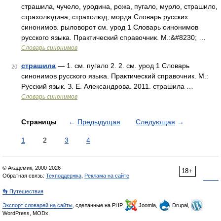
страшила, чучело, уродина, рожа, пугало, мурло, страшило,
страхолюдина, страхолюд, морда Словарь русских
синонимов. рыловорот см. урод 1 Словарь синонимов
русского языка. Практический справочник. М.:&#8230; …
Словарь синонимов
страшила
— 1. см. пугало 2. 2. см. урод 1 Словарь
20
синонимов русского языка. Практический справочник. М.:
Русский язык. З. Е. Александрова. 2011. страшила …
Словарь синонимов
Страницы
←
Предыдущая
Следующая
→
1
2
3
4
© Академик, 2000-2026
18+
Обратная связь:
Техподдержка
,
Реклама на сайте
👣 Путешествия
Экспорт словарей на сайты
, сделанные на PHP,
Joomla,
Drupal,
WordPress, MODx.