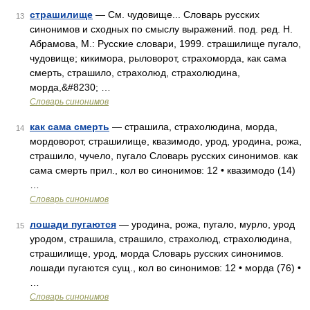
страшилище
— См. чудовище... Словарь русских
13
синонимов и сходных по смыслу выражений. под. ред. Н.
Абрамова, М.: Русские словари, 1999. страшилище пугало,
чудовище; кикимора, рыловорот, страхоморда, как сама
смерть, страшило, страхолюд, страхолюдина,
морда,&#8230; …
Словарь синонимов
как сама смерть
— страшила, страхолюдина, морда,
14
мордоворот, страшилище, квазимодо, урод, уродина, рожа,
страшило, чучело, пугало Словарь русских синонимов. как
сама смерть прил., кол во синонимов: 12 • квазимодо (14)
…
Словарь синонимов
лошади пугаются
— уродина, рожа, пугало, мурло, урод
15
уродом, страшила, страшило, страхолюд, страхолюдина,
страшилище, урод, морда Словарь русских синонимов.
лошади пугаются сущ., кол во синонимов: 12 • морда (76) •
…
Словарь синонимов