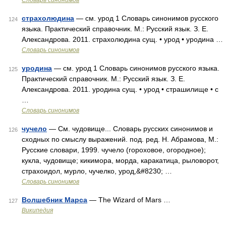
Словарь синонимов
страхолюдина
— см. урод 1 Словарь синонимов русского
124
языка. Практический справочник. М.: Русский язык. З. Е.
Александрова. 2011. страхолюдина сущ. • урод • уродина …
Словарь синонимов
уродина
— см. урод 1 Словарь синонимов русского языка.
125
Практический справочник. М.: Русский язык. З. Е.
Александрова. 2011. уродина сущ. • урод • страшилище • с
…
Словарь синонимов
чучело
— См. чудовище... Словарь русских синонимов и
126
сходных по смыслу выражений. под. ред. Н. Абрамова, М.:
Русские словари, 1999. чучело (гороховое, огородное);
кукла, чудовище; кикимора, морда, каракатица, рыловорот,
страхоидол, мурло, чучелко, урод,&#8230; …
Словарь синонимов
Волшебник Марса
— The Wizard of Mars …
127
Википедия