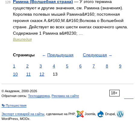
Рамина (Волшебная страна)
— У этого термина
128
существуют и другие значения, см. Рамина (значения).
Королева полевых мышей Рамина&#160; постоянная
героиня сказок А.&#160;М.&#160;Волкова о Волшебной
стране. Действует во всех шести книгах сказочного цикла.
Содержание 1 Рамина в&#8230; …
Википедия
Страницы
←
Предыдущая
Следующая
→
1
2
3
4
5
6
7
8
9
10
11
12
13
© Академик, 2000-2026
18+
Обратная связь:
Техподдержка
,
Реклама на сайте
👣 Путешествия
Экспорт словарей на сайты
, сделанные на PHP,
Joomla,
Drupal,
WordPress, MODx.