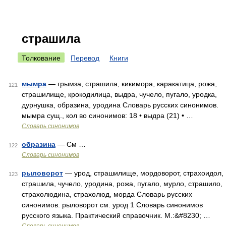
страшила
Толкование
Перевод
Книги
мымра
— грымза, страшила, кикимора, каракатица, рожа,
121
страшилище, крокодилица, выдра, чучело, пугало, уродка,
дурнушка, образина, уродина Словарь русских синонимов.
мымра сущ., кол во синонимов: 18 • выдра (21) • …
Словарь синонимов
образина
— См …
122
Словарь синонимов
рыловорот
— урод, страшилище, мордоворот, страхоидол,
123
страшила, чучело, уродина, рожа, пугало, мурло, страшило,
страхолюдина, страхолюд, морда Словарь русских
синонимов. рыловорот см. урод 1 Словарь синонимов
русского языка. Практический справочник. М.:&#8230; …