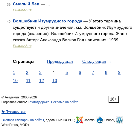
Смелый Лев
— …
39
Википедия
Волшебник Изумрудного города
— У этого термина
40
существуют и другие значения, см. Волшебник Изумрудного
города (значения). Волшебник Изумрудного города Жанр:
сказка Автор: Александр Волков Год написания: 1939 …
Википедия
Страницы
←
Предыдущая
Следующая
→
1
2
3
4
5
6
7
8
9
10
11
12
13
© Академик, 2000-2026
18+
Обратная связь:
Техподдержка
,
Реклама на сайте
👣 Путешествия
Экспорт словарей на сайты
, сделанные на PHP,
Joomla,
Drupal,
WordPress, MODx.