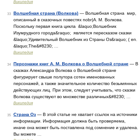
Википедия
Волшебная страна (Волкова)
— Волшебная страна мир,
33
описанный в сказочных повестях nobr|А. М. Волкова.
Поскольку первая книга цикла &laquo;Волшебник
Изумрудного города&raquo; является пересказом сказки
&laquo;Удивительный Волшебник из Страны Оз&raquo; ( en.
&laquo;The&#8230; …
Википедия
Персонажи книг А. М. Волкова о Волшебной стране
— В
34
сказках Александра Волкова о Волшебной стране
фигурирует свыше полутора сотен именованных
персонажей, а также значительное количество безымянных
действующих лиц. При этом, следует учитывать, что сказки
Волкова существуют во множестве различных&#8230; …
Википедия
Страна Оз
— В этой статье не хватает ссылок на источники
35
информации. Информация должна быть проверяема,
иначе она может быть поставлена под сомнение и удалена.
Вы можете …