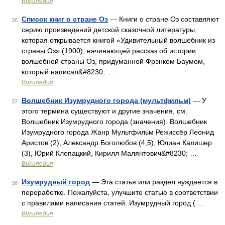
Википедия
Список книг о стране Оз
— Книги о стране Оз составляют
36
серию произведений детской сказочной литературы,
которая открывается книгой «Удивительный волшебник из
страны Оз» (1900), начинающей рассказ об истории
волшебной страны Оз, придуманной Фрэнком Баумом,
который написал&#8230; …
Википедия
Волшебник Изумрудного города (мультфильм)
— У
37
этого термина существуют и другие значения, см.
Волшебник Изумрудного города (значения). Волшебник
Изумрудного города Жанр Мультфильм Режиссёр Леонид
Аристов (2), Александр Боголюбов (4,5), Юлиан Калишер
(3), Юрий Клепацкий, Кирилл Малянтович&#8230; …
Википедия
Изумрудный город
— Эта статья или раздел нуждается в
38
переработке. Пожалуйста, улучшите статью в соответствии
с правилами написания статей. Изумрудный город ( …
Википедия