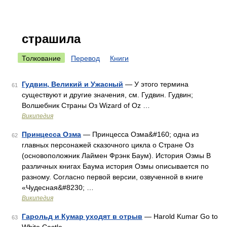
страшила
Толкование
Перевод
Книги
Гудвин, Великий и Ужасный
— У этого термина
61
существуют и другие значения, см. Гудвин. Гудвин;
Волшебник Страны Оз Wizard of Oz …
Википедия
Принцесса Озма
— Принцесса Озма&#160; одна из
62
главных персонажей сказочного цикла о Стране Оз
(основоположник Лаймен Фрэнк Баум). История Озмы В
различных книгах Баума история Озмы описывается по
разному. Согласно первой версии, озвученной в книге
«Чудесная&#8230; …
Википедия
Гарольд и Кумар уходят в отрыв
— Harold Kumar Go to
63