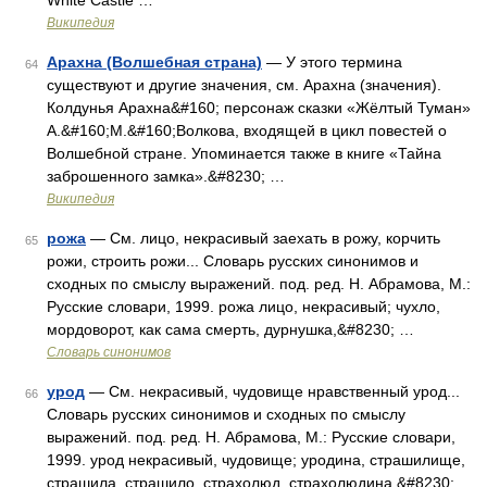
White Castle …
Википедия
Арахна (Волшебная страна)
— У этого термина
64
существуют и другие значения, см. Арахна (значения).
Колдунья Арахна&#160; персонаж сказки «Жёлтый Туман»
А.&#160;М.&#160;Волкова, входящей в цикл повестей о
Волшебной стране. Упоминается также в книге «Тайна
заброшенного замка».&#8230; …
Википедия
рожа
— См. лицо, некрасивый заехать в рожу, корчить
65
рожи, строить рожи... Словарь русских синонимов и
сходных по смыслу выражений. под. ред. Н. Абрамова, М.:
Русские словари, 1999. рожа лицо, некрасивый; чухло,
мордоворот, как сама смерть, дурнушка,&#8230; …
Словарь синонимов
урод
— См. некрасивый, чудовище нравственный урод...
66
Словарь русских синонимов и сходных по смыслу
выражений. под. ред. Н. Абрамова, М.: Русские словари,
1999. урод некрасивый, чудовище; уродина, страшилище,
страшила, страшило, страхолюд, страхолюдина,&#8230; …