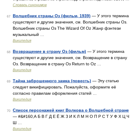
Словарь синонимов
Волшебник страны Оз (фильм, 1939)
— У этого термина
67
существуют и другие значения, см. Волшебник страны Оз.
Волшебник страны Оз The Wizard Of Oz Жанр фэнтези
музыкальный …
Википедия
Возвращение в страну Оз (фильм)
— У этого термина
68
существуют и другие значения, см. Возвращение в страну
Оз. Возвращение в страну Оз Return to Oz …
Википедия
Тайна заброшенного замка (повесть)
— Эту статью
69
следует викифицировать. Пожалуйста, оформите её
согласно правилам оформления статей …
Википедия
Список персонажей книг Волкова о Волшебной стране
70
— #&#160;А Б В Г Д Е Ё Ж З И К Л М Н О П Р С Т У Ф Х Ц Ч
Ш …
Википедия