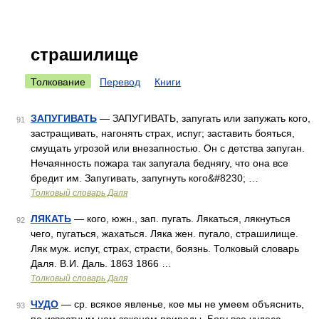
страшилище
Толкование
Перевод
Книги
ЗАПУГИВАТЬ
— ЗАПУГИВАТЬ, запугать или запужать кого,
91
застращивать, нагонять страх, испуг; заставить бояться,
смущать угрозой или внезапностью. Он с детства запуган.
Нечаянность пожара так запугала беднягу, что она все
бредит им. Запугивать, запугнуть кого&#8230; …
Толковый словарь Даля
ЛЯКАТЬ
— кого, южн., зап. пугать. Лякаться, лякнуться
92
чего, пугаться, жахаться. Ляка жен. пугало, страшилище.
Ляк муж. испуг, страх, страсти, боязнь. Толковый словарь
Даля. В.И. Даль. 1863 1866 …
Толковый словарь Даля
ЧУДО
— ср. всякое явленье, кое мы не умеем объяснить,
93