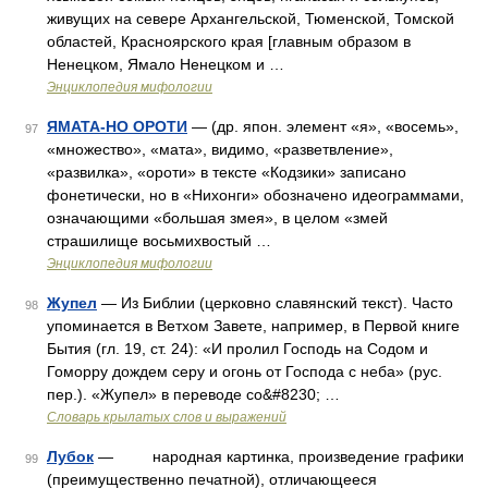
живущих на севере Архангельской, Тюменской, Томской
областей, Красноярского края [главным образом в
Ненецком, Ямало Ненецком и …
Энциклопедия мифологии
ЯМАТА-НО ОРОТИ
— (др. япон. элемент «я», «восемь»,
97
«множество», «мата», видимо, «разветвление»,
«развилка», «ороти» в тексте «Кодзики» записано
фонетически, но в «Нихонги» обозначено идеограммами,
означающими «большая змея», в целом «змей
страшилище восьмихвостый …
Энциклопедия мифологии
Жупел
— Из Библии (церковно славянский текст). Часто
98
упоминается в Ветхом Завете, например, в Первой книге
Бытия (гл. 19, ст. 24): «И пролил Господь на Содом и
Гоморру дождем серу и огонь от Господа с неба» (рус.
пер.). «Жупел» в переводе со&#8230; …
Словарь крылатых слов и выражений
Лубок
— народная картинка, произведение графики
99
(преимущественно печатной), отличающееся