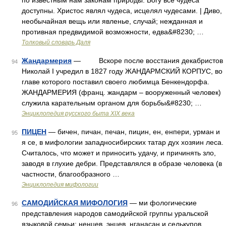
по известным нам законам природы. Богу все чудеса
доступны. Христос являл чудеса, исцелял чудесами. | Диво,
необычайная вещь или явленье, случай; нежданная и
противная предвидимой возможности, едва&#8230; …
Толковый словарь Даля
Жандармерия
— Вскоре после восстания декабристов
94
Николай I учредил в 1827 году ЖАНДАРМСКИЙ КОРПУС, во
главе которого поставил своего любимца Бенкендорфа.
ЖАНДАРМЕРИЯ (франц. жандарм – вооруженный человек)
служила карательным органом для борьбы&#8230; …
Энциклопедия русского быта XIX века
ПИЦЕН
— бичен, пичан, печан, пицин, ен, енпери, урман и
95
я се, в мифологии западносибирских татар дух хозяин леса.
Считалось, что может и приносить удачу, и причинять зло,
заводя в глухие дебри. Представлялся в образе человека (в
частности, благообразного …
Энциклопедия мифологии
САМОДИЙСКАЯ МИФОЛОГИЯ
— ми фологические
96
представления народов самодийской группы уральской
языковой семьи: ненцев, энцев, нганасан и селькупов,