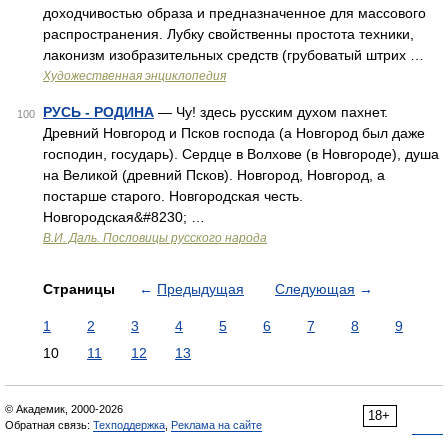
доходчивостью образа и предназначенное для массового
распространения. Лубку свойственны простота техники,
лаконизм изобразительных средств (грубоватый штрих …
Художественная энциклопедия
РУСЬ - РОДИНА
— Чу! здесь русским духом пахнет.
100
Древний Новгород и Псков господа (а Новгород был даже
господин, государь). Сердце в Волхове (в Новгороде), душа
на Великой (древний Псков). Новгород, Новгород, а
постарше старого. Новгородская честь.
Новгородская&#8230; …
В.И. Даль. Пословицы русского народа
Страницы
←
Предыдущая
Следующая
→
1
2
3
4
5
6
7
8
9
10
11
12
13
© Академик, 2000-2026
18+
Обратная связь:
Техподдержка
,
Реклама на сайте