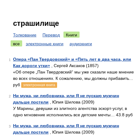
страшилище
Толкование
Перевод
Книги
все
электронные книги
аудиокниги
Опера «Пан Твердовский» и «Пять лет в два часа, или
1
Как дороги утки»
, Сергей Аксаков (1857)
«Об опере „Пан Твердовский“ мы уже сказали наше мнение
во всех отношениях. К сожалению, мы должны прибавить…
руб
электронная книга
Ни мужа, ни любовника, или Я не пускаю мужчин
2
дальше постели
, Юлия Шилова (2009)
У Марины, девушки из элитного агентства эскорт-услуг, в
одно мгновение исполнились все детские мечты… 43.8 руб
Ни мужа, ни любовника, или Я не пускаю мужчин
3
дальше постели
, Юлия Шилова (2009)