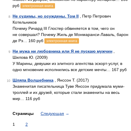
руб
электронная книга
Не судимы, но осуждены. Том II
, Петр Петрович
8
Котельников
Почему Ричард III Глостер обвиняется в том, чего он
не совершал? Почему Жиль де Монмаранси-Лаваль, барон
де Рэ… 160 руб
электронная книга
Ни мужа ни любовника или Я не пускаю мужчин
,
9
Шилова Ю. (2009)
У Марины, девушки из элитного агентства эскорт-услуг, в
одно мгновение исполнились все детские мечты… 167 руб
Шляпа Волшебника
, Янссон Т. (2017)
10
Знаменитая писательница Туве Янссон придумала муми-
троллей и их друзей, которые стали знамениты на весь
мир… 116 руб
Страницы
Следующая
→
1
2