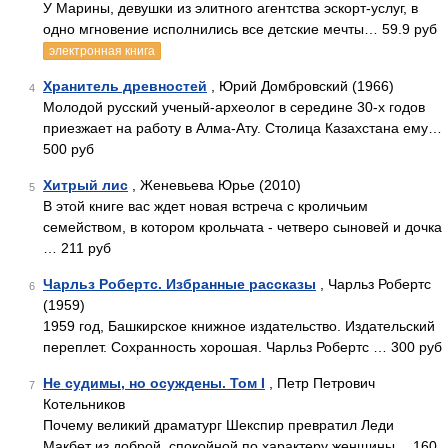
У Марины, девушки из элитного агентства эскорт-услуг, в
одно мгновение исполнились все детские мечты… 59.9 руб
электронная книга
Хранитель древностей
, Юрий Домбровский (1966)
4
Молодой русский ученый-археолог в середине 30-х годов
приезжает на работу в Алма-Ату. Столица Казахстана ему…
500 руб
Хитрый лис
, Женевьева Юрье (2010)
5
В этой книге вас ждет новая встреча с кроличьим
семейством, в котором крольчата - четверо сыновей и дочка
… 211 руб
Чарльз Робертс. Избранные рассказы
, Чарльз Робертс
6
(1959)
1959 год, Башкирское книжное издательство. Издательский
переплет. Сохранность хорошая. Чарльз Робертс … 300 руб
Не судимы, но осуждены. Том I
, Петр Петрович
7
Котельников
Почему великий драматург Шекспир превратил Леди
Макбет из доброй, спокойной по характеру женщины… 160