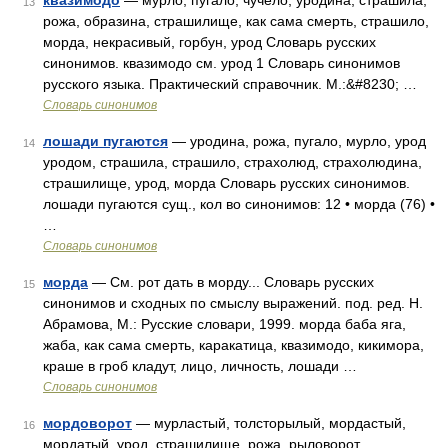
квазимодо
— мурло, пугало, чучело, уродина, страшила,
13
рожа, образина, страшилище, как сама смерть, страшило,
морда, некрасивый, горбун, урод Словарь русских
синонимов. квазимодо см. урод 1 Словарь синонимов
русского языка. Практический справочник. М.:&#8230; …
Словарь синонимов
лошади пугаются
— уродина, рожа, пугало, мурло, урод
14
уродом, страшила, страшило, страхолюд, страхолюдина,
страшилище, урод, морда Словарь русских синонимов.
лошади пугаются сущ., кол во синонимов: 12 • морда (76) •
…
Словарь синонимов
морда
— См. рот дать в морду... Словарь русских
15
синонимов и сходных по смыслу выражений. под. ред. Н.
Абрамова, М.: Русские словари, 1999. морда баба яга,
жаба, как сама смерть, каракатица, квазимодо, кикимора,
краше в гроб кладут, лицо, личность, лошади …
Словарь синонимов
мордоворот
— мурластый, толсторылый, мордастый,
16
мордатый, урод, страшилище, рожа, рыловорот,