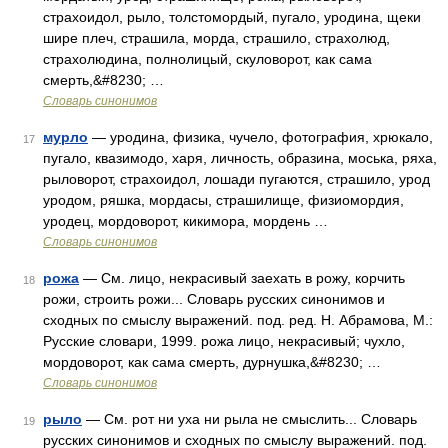
страхоидол, рыло, толстомордый, пугало, уродина, щеки
шире плеч, страшила, морда, страшило, страхолюд,
страхолюдина, полнолицый, скуловорот, как сама
смерть,&#8230; …
Словарь синонимов
мурло
— уродина, физика, чучело, фотография, хрюкало,
17
пугало, квазимодо, харя, личность, образина, моська, ряха,
рыловорот, страхоидол, лошади пугаются, страшило, урод
уродом, ряшка, мордасы, страшилище, физиомордия,
уродец, мордоворот, кикимора, мордень …
Словарь синонимов
рожа
— См. лицо, некрасивый заехать в рожу, корчить
18
рожи, строить рожи... Словарь русских синонимов и
сходных по смыслу выражений. под. ред. Н. Абрамова, М.:
Русские словари, 1999. рожа лицо, некрасивый; чухло,
мордоворот, как сама смерть, дурнушка,&#8230; …
Словарь синонимов
рыло
— См. рот ни уха ни рыла не смыслить... Словарь
19
русских синонимов и сходных по смыслу выражений. под.