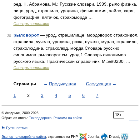
ред. Н. Абрамова, М.: Русские словари, 1999. рыло физика,
лицо, урод, страшила, уродина, физиономия, хайло, харя,
фотография, пятачок, страхоморда …
Словарь синонимов
рыловорот
— урод, страшилище, мордоворот, страхоидол,
20
страшила, чучело, уродина, рожа, пугало, мурло, страшило,
страхолюдина, страхолюд, морда Словарь русских
синонимов. рыловорот см. урод 1 Словарь синонимов
русского языка. Практический справочник. М.:&#8230; …
Словарь синонимов
Страницы
←
Предыдущая
Следующая
→
1
2
3
4
5
6
7
© Академик, 2000-2026
18+
Обратная связь:
Техподдержка
,
Реклама на сайте
👣 Путешествия
Экспорт словарей на сайты
, сделанные на PHP,
Joomla,
Drupal,