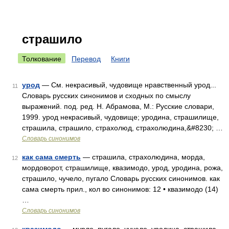
страшило
Толкование
Перевод
Книги
урод
— См. некрасивый, чудовище нравственный урод...
11
Словарь русских синонимов и сходных по смыслу
выражений. под. ред. Н. Абрамова, М.: Русские словари,
1999. урод некрасивый, чудовище; уродина, страшилище,
страшила, страшило, страхолюд, страхолюдина,&#8230; …
Словарь синонимов
как сама смерть
— страшила, страхолюдина, морда,
12
мордоворот, страшилище, квазимодо, урод, уродина, рожа,
страшило, чучело, пугало Словарь русских синонимов. как
сама смерть прил., кол во синонимов: 12 • квазимодо (14)
…
Словарь синонимов