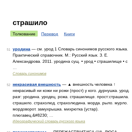
страшило
Толкование
Перевод
Книги
уродина
— см. урод 1 Словарь синонимов русского языка.
51
Практический справочник. М.: Русский язык. З. Е.
Александрова. 2011. уродина сущ. • урод • страшилище • с
…
Словарь синонимов
некрасивая внешность
— ▲ внешность человека ↑
52
некрасивый ни кожи ни рожи (прост) у кого. дурнушка. урод.
разг: уродина. уродец. рожа. страшилище. прост:страшила.
страшило. страхолюд. страхолюдина. морда. рыло. мурло.
мордоворот. замухрышка. михрютка (устар).
плюгавец.&#8230; …
Идеографический словарь русского языка