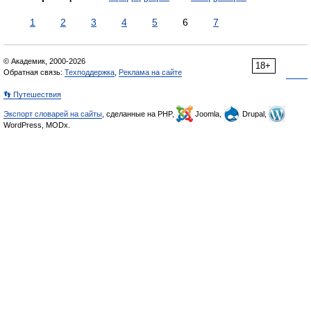
1
2
3
4
5
6
7
© Академик, 2000-2026
18+
Обратная связь:
Техподдержка
,
Реклама на сайте
👣 Путешествия
Экспорт словарей на сайты
, сделанные на PHP,
Joomla,
Drupal,
WordPress, MODx.