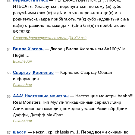
пережаствитисѧ
— ПЕРЕЖАСТВ|ИТИСѦ (1*), ЛЮСѦ,
53
ИТЬСѦ гл. Ужаснуться, перепугаться: по сему (ж) ѹбо
разумѣимы ˫ако (ж) и дѣти. о что пережѧствѧще(с) и в
родительска ˫адра прибѣгають. та(к) ѹбо ˫адовиты˫а си˫а
на(м) страшило положи да к г(с)ни блг(д)ти прибѣгающе
ѿ&#8230; …
Словарь древнерусского языка (XI-XIV вв.)
Вилла Хюгель
— Дворец Вилла Хюгель нем.&#160;Villa
54
Hügel …
Википедия
Свартау, Корнелис
— Корнелис Свартау Общая
55
информация …
Википедия
ААА! Настоящие монстры
— Настоящие монстры Aaahh!!!
56
Real Monsters Тип Мультипликационный сериал Жанр
Анимационная комедия, комедия ужасов Режиссёр Джим
Даффи, Джефф МакГрат …
Википедия
шасси
— нескл., ср. châssis m. 1. Перед всеми окнами во
57