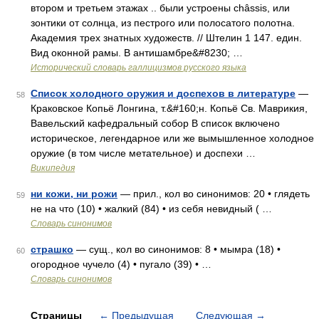
втором и третьем этажах .. были устроены châssis, или
зонтики от солнца, из пестрого или полосатого полотна.
Академия трех знатных художеств. // Штелин 1 147. един.
Вид оконной рамы. В антишамбре&#8230; …
Исторический словарь галлицизмов русского языка
Список холодного оружия и доспехов в литературе
—
58
Краковское Копьё Лонгина, т.&#160;н. Копьё Св. Маврикия,
Вавельский кафедральный собор В список включено
историческое, легендарное или же вымышленное холодное
оружие (в том числе метательное) и доспехи …
Википедия
ни кожи, ни рожи
— прил., кол во синонимов: 20 • глядеть
59
не на что (10) • жалкий (84) • из себя невидный ( …
Словарь синонимов
страшко
— сущ., кол во синонимов: 8 • мымра (18) •
60
огородное чучело (4) • пугало (39) • …
Словарь синонимов
Страницы
←
Предыдущая
Следующая
→