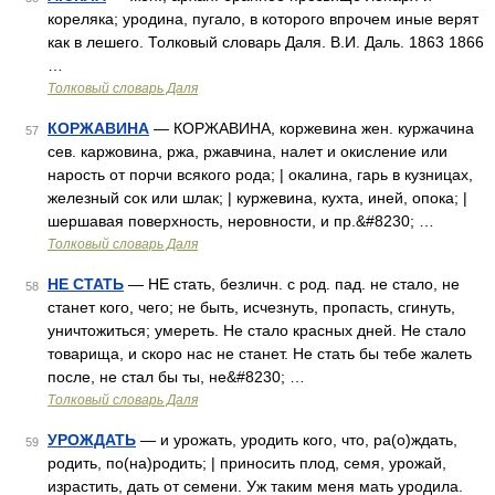
кореляка; уродина, пугало, в которого впрочем иные верят
как в лешего. Толковый словарь Даля. В.И. Даль. 1863 1866
…
Толковый словарь Даля
КОРЖАВИНА
— КОРЖАВИНА, коржевина жен. куржачина
57
сев. каржовина, ржа, ржавчина, налет и окисление или
нарость от порчи всякого рода; | окалина, гарь в кузницах,
железный сок или шлак; | куржевина, кухта, иней, опока; |
шершавая поверхность, неровности, и пр.&#8230; …
Толковый словарь Даля
НЕ СТАТЬ
— НЕ стать, безличн. с род. пад. не стало, не
58
станет кого, чего; не быть, исчезнуть, пропасть, сгинуть,
уничтожиться; умереть. Не стало красных дней. Не стало
товарища, и скоро нас не станет. Не стать бы тебе жалеть
после, не стал бы ты, не&#8230; …
Толковый словарь Даля
УРОЖДАТЬ
— и урожать, уродить кого, что, ра(о)ждать,
59
родить, по(на)родить; | приносить плод, семя, урожай,
израстить, дать от семени. Уж таким меня мать уродила.