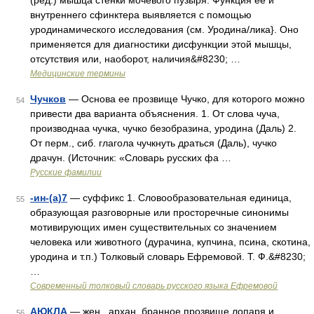
(ред.) мышца стенки мочевого пузыря. Функция ее и
внутреннего сфинктера выявляется с помощью
уродинамического исследования (см. Уродина/лика}. Оно
применяется для диагностики дисфункции этой мышцы,
отсутствия или, наоборот, наличия&#8230; …
Медицинские термины
Чучков
— Основа ее прозвище Чучко, для которого можно
54
привести два варианта объяснения. 1. От слова чуча,
производнаа чучка, чучко безобразина, уродина (Даль) 2.
От перм., сиб. глагола чучкнуть драться (Даль), чучко
драчун. (Источник: «Словарь русских фа …
Русские фамилии
-ин-(а)7
— суффикс 1. Словообразовательная единица,
55
образующая разговорные или просторечные синонимы
мотивирующих имен существительных со значением
человека или животного (дурачина, купчина, псина, скотина,
уродина и т.п.) Толковый словарь Ефремовой. Т. Ф.&#8230;
…
Современный толковый словарь русского языка Ефремовой
АЮКЛА
— жен., архан. бранное прозвище лопаря и
56