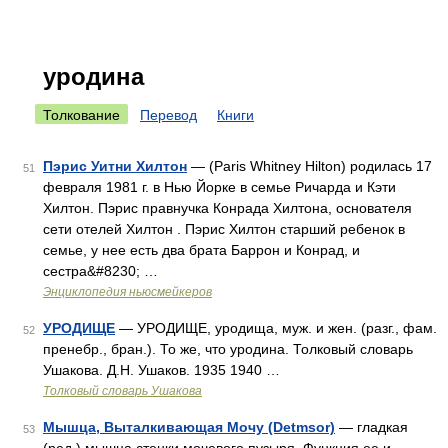
уродина
Толкование
Перевод
Книги
Пэрис Уитни Хилтон
— (Paris Whitney Hilton) родилась 17
51
февраля 1981 г. в Нью Йорке в семье Ричарда и Кэти
Хилтон. Пэрис правнучка Конрада Хилтона, основателя
сети отелей Хилтон . Пэрис Хилтон старший ребенок в
семье, у нее есть два брата Баррон и Конрад, и
сестра&#8230; …
Энциклопедия ньюсмейкеров
УРОДИЩЕ
— УРОДИЩЕ, уродища, муж. и жен. (разг., фам.
52
пренебр., бран.). То же, что уродина. Толковый словарь
Ушакова. Д.Н. Ушаков. 1935 1940 …
Толковый словарь Ушакова
Мышца, Выталкивающая Мочу (Detmsor)
— гладкая
53