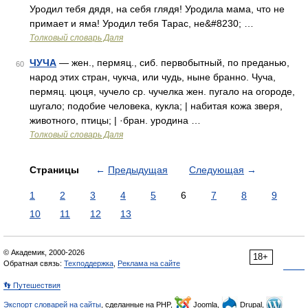
Уродил тебя дядя, на себя глядя! Уродила мама, что не
примает и яма! Уродил тебя Тарас, не&#8230; …
Толковый словарь Даля
ЧУЧА
— жен., пермяц., сиб. первобытный, по преданью,
60
народ этих стран, чукча, или чудь, ныне бранно. Чуча,
пермяц. цюця, чучело ср. чучелка жен. пугало на огороде,
шугало; подобие человека, кукла; | набитая кожа зверя,
животного, птицы; | ·бран. уродина …
Толковый словарь Даля
Страницы
←
Предыдущая
Следующая
→
1
2
3
4
5
6
7
8
9
10
11
12
13
© Академик, 2000-2026
18+
Обратная связь:
Техподдержка
,
Реклама на сайте
👣 Путешествия
Экспорт словарей на сайты
, сделанные на PHP,
Joomla,
Drupal,