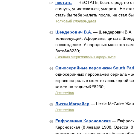
нестать
— НЕСТАТЬ, безл. с род. не ста
62
сгинуть, уничтожиться; умереть. Не ста
стать бы тебе жалеть после, не стал б
Толковый словарь Даля
Шендерович В.А.
— Шендерович В.А. Ш
63
телеведущий. Афоризмы, цитаты Шенде
восхождение. У народных масс эта сам
Зато&#8230; …
Сводная энциклопедия афоризмов
Односерийные персонажи South Par
64
односерийных персонажей сериала «So
игравшие роль в сюжете лишь одной се
камео на заднем&#8230; …
Википедия
Лиззи Магуайер
— Lizzie McGuire Жа
65
Википедия
Евфросиния Керсновская
— Евфросин
66
Керсновская (8 января 1908, Одесса 8
мемуаристка, высланная из Бессараби