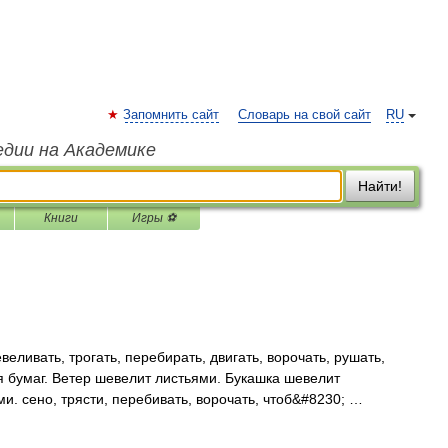
Запомнить сайт
Словарь на свой сайт
RU
едии на Академике
Найти!
Книги
Игры ⚽
еливать, трогать, перебирать, двигать, ворочать, рушать,
 бумаг. Ветер шевелит листьями. Букашка шевелит
и. сено, трясти, перебивать, ворочать, чтоб&#8230; …