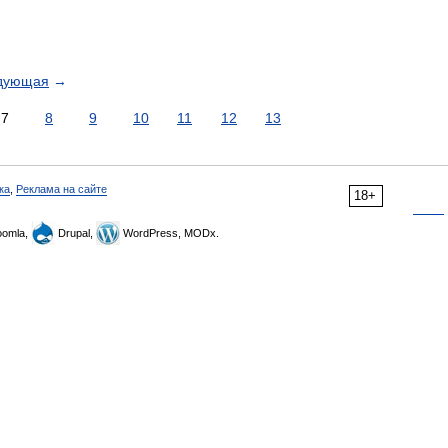
дующая
→
7
8
9
10
11
12
13
ка
,
Реклама на сайте
18+
omla,
Drupal,
WordPress, MODx.