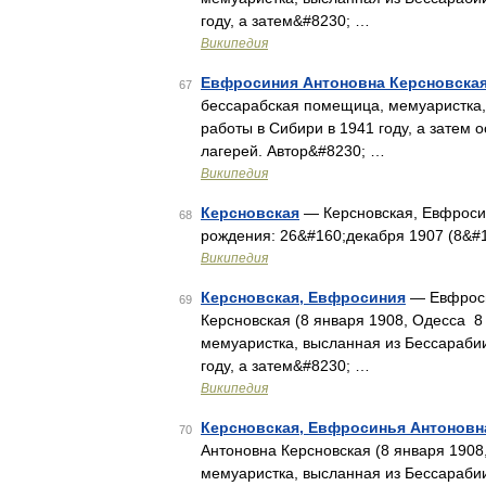
году, а затем&#8230; …
Википедия
Евфросиния Антоновна Керсновска
67
бессарабская помещица, мемуаристка,
работы в Сибири в 1941 году, а затем
лагерей. Автор&#8230; …
Википедия
Керсновская
— Керсновская, Евфроси
68
рождения: 26&#160;декабря 1907 (8&#
Википедия
Керсновская, Евфросиния
— Евфроси
69
Керсновская (8 января 1908, Одесса 8
мемуаристка, высланная из Бессараби
году, а затем&#8230; …
Википедия
Керсновская, Евфросинья Антоновн
70
Антоновна Керсновская (8 января 1908
мемуаристка, высланная из Бессараби