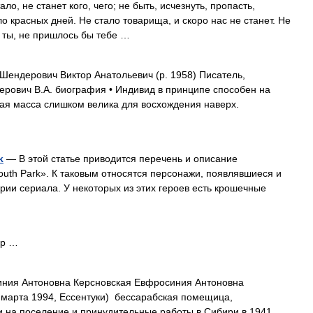
ло, не станет кого, чего; не быть, исчезнуть, пропасть,
ло красных дней. Не стало товарища, и скоро нас не станет. Не
ы ты, не пришлось бы тебе …
ендерович Виктор Анатольевич (р. 1958) Писатель,
рович В.А. биография • Индивид в принципе способен на
ая масса слишком велика для восхождения наверх.
k
— В этой статье приводится перечень и описание
uth Park». К таковым относятся персонажи, появлявшиеся и
рии сериала. У некоторых из этих героев есть крошечные
нр …
ия Антоновна Керсновская Евфросиния Антоновна
 марта 1994, Ессентуки) бессарабская помещица,
и на поселение и принудительные работы в Сибири в 1941