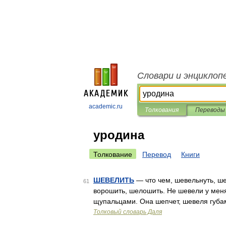
Словари и энциклоп
academic.ru
Толкования
Переводы
уродина
Толкование
Перевод
Книги
ШЕВЕЛИТЬ
— что чем, шевельнуть, шев
61
ворошить, шелошить. Не шевели у меня
щупальцами. Она шепчет, шевеля губам
Толковый словарь Даля