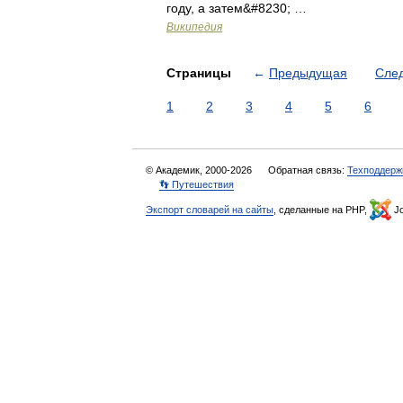
году, а затем&#8230; …
Википедия
Страницы
←
Предыдущая
Сле
1
2
3
4
5
6
© Академик, 2000-2026
Обратная связь:
Техподдерж
👣 Путешествия
Экспорт словарей на сайты
, сделанные на PHP,
Jo