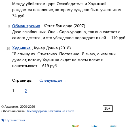
Между убийством царя Освободителя и Ходынкой
рождается поколение, которому суждено быть участником…
74 руб
Обман зрения
, Юггет Бушардо (2007)
9
Двое влюбленных. Она - Сара-уродина, так она считает с
самого детства, и это убеждение порождает в ней… 110 руб
Худышка
, Кунер Донна (2018)
10
"Я слышу их. Отчетливо. Постоянно. Я знаю, о чем они
думают, потому Худышка сидит на моем плече и
нашептывает… 619 руб
Страницы
Следующая
→
1
2
© Академик, 2000-2026
18+
Обратная связь:
Техподдержка
,
Реклама на сайте
👣 Путешествия