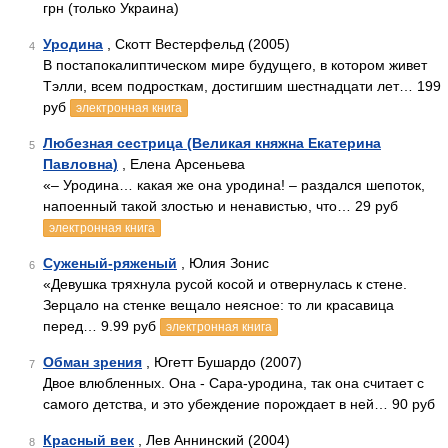
грн (только Украина)
Уродина
, Скотт Вестерфельд (2005)
4
В постапокалиптическом мире будущего, в котором живет
Тэлли, всем подросткам, достигшим шестнадцати лет… 199
руб
электронная книга
Любезная сестрица (Великая княжна Екатерина
5
Павловна)
, Елена Арсеньева
«– Уродина… какая же она уродина! – раздался шепоток,
напоенный такой злостью и ненавистью, что… 29 руб
электронная книга
Суженый-ряженый
, Юлия Зонис
6
«Девушка тряхнула русой косой и отвернулась к стене.
Зерцало на стенке вещало неясное: то ли красавица
перед… 9.99 руб
электронная книга
Обман зрения
, Югетт Бушардо (2007)
7
Двое влюбленных. Она - Сара-уродина, так она считает с
самого детства, и это убеждение порождает в ней… 90 руб
Красный век
, Лев Аннинский (2004)
8