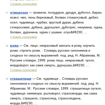
Словарь синонимов
отморозок
— громила, полудурок, дундук, дуботол, баран,
77
козел, чмо, пень березовый, болван стоеросовый, дебил,
осел, чудовище, чурбан, круглый дурак, дубина
стоеросовая, дубина, дурошлеп, дуботряс, некумека, чурка,
болван, дурачина, чурка с ушами, олух&#8230; …
Словарь синонимов
рожа
— См. лицо, некрасивый заехать в рожу, корчить
78
рожи, строить рожи... Словарь русских синонимов и
сходных по смыслу выражений. под. ред. Н. Абрамова, М.:
Русские словари, 1999. рожа лицо, некрасивый; чухло,
мордоворот, как сама смерть, дурнушка,&#8230; …
Словарь синонимов
страшилище
— См. чудовище... Словарь русских
79
синонимов и сходных по смыслу выражений. под. ред. Н.
Абрамова, М.: Русские словари, 1999. страшилище пугало,
чудовище; кикимора, рыловорот, страхоморда, как сама
смерть, страшило, страхолюд, страхолюдина,
морда,&#8230; …