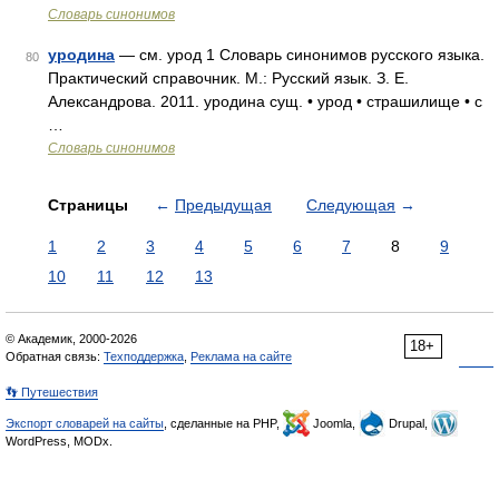
Словарь синонимов
уродина
— см. урод 1 Словарь синонимов русского языка.
80
Практический справочник. М.: Русский язык. З. Е.
Александрова. 2011. уродина сущ. • урод • страшилище • с
…
Словарь синонимов
Страницы
←
Предыдущая
Следующая
→
1
2
3
4
5
6
7
8
9
10
11
12
13
© Академик, 2000-2026
18+
Обратная связь:
Техподдержка
,
Реклама на сайте
👣 Путешествия
Экспорт словарей на сайты
, сделанные на PHP,
Joomla,
Drupal,
WordPress, MODx.