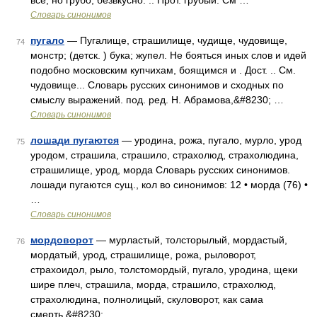
все, но грубо, безвкусно. .. Прот. грубый. См …
Словарь синонимов
пугало
— Пугалище, страшилище, чудище, чудовище,
74
монстр; (детск. ) бука; жупел. Не бояться иных слов и идей
подобно московским купчихам, боящимся и . Дост. .. См.
чудовище... Словарь русских синонимов и сходных по
смыслу выражений. под. ред. Н. Абрамова,&#8230; …
Словарь синонимов
лошади пугаются
— уродина, рожа, пугало, мурло, урод
75
уродом, страшила, страшило, страхолюд, страхолюдина,
страшилище, урод, морда Словарь русских синонимов.
лошади пугаются сущ., кол во синонимов: 12 • морда (76) •
…
Словарь синонимов
мордоворот
— мурластый, толсторылый, мордастый,
76
мордатый, урод, страшилище, рожа, рыловорот,
страхоидол, рыло, толстомордый, пугало, уродина, щеки
шире плеч, страшила, морда, страшило, страхолюд,
страхолюдина, полнолицый, скуловорот, как сама
смерть,&#8230; …