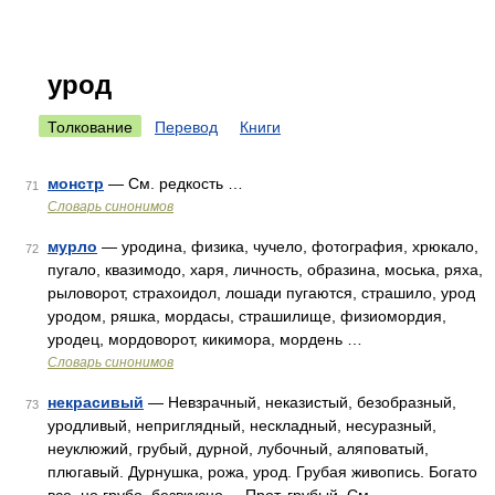
урод
Толкование
Перевод
Книги
монстр
— См. редкость …
71
Словарь синонимов
мурло
— уродина, физика, чучело, фотография, хрюкало,
72
пугало, квазимодо, харя, личность, образина, моська, ряха,
рыловорот, страхоидол, лошади пугаются, страшило, урод
уродом, ряшка, мордасы, страшилище, физиомордия,
уродец, мордоворот, кикимора, мордень …
Словарь синонимов
некрасивый
— Невзрачный, неказистый, безобразный,
73
уродливый, неприглядный, нескладный, несуразный,
неуклюжий, грубый, дурной, лубочный, аляповатый,
плюгавый. Дурнушка, рожа, урод. Грубая живопись. Богато