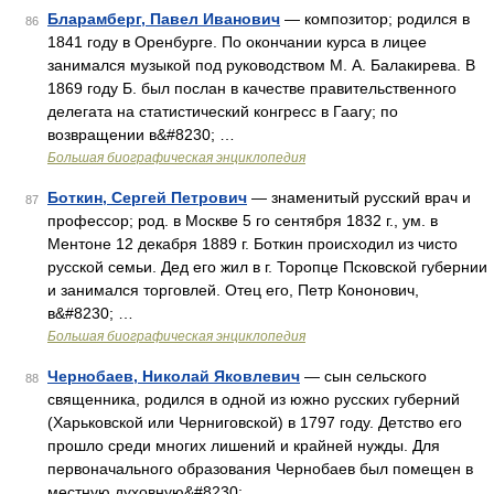
Бларамберг, Павел Иванович
— композитор; родился в
86
1841 году в Оренбурге. По окончании курса в лицее
занимался музыкой под руководством М. А. Балакирева. В
1869 году Б. был послан в качестве правительственного
делегата на статистический конгресс в Гаагу; по
возвращении в&#8230; …
Большая биографическая энциклопедия
Боткин, Сергей Петрович
— знаменитый русский врач и
87
профессор; род. в Москве 5 го сентября 1832 г., ум. в
Ментоне 12 декабря 1889 г. Боткин происходил из чисто
русской семьи. Дед его жил в г. Торопце Псковской губернии
и занимался торговлей. Отец его, Петр Кононович,
в&#8230; …
Большая биографическая энциклопедия
Чернобаев, Николай Яковлевич
— сын сельского
88
священника, родился в одной из южно русских губерний
(Харьковской или Черниговской) в 1797 году. Детство его
прошло среди многих лишений и крайней нужды. Для
первоначального образования Чернобаев был помещен в
местную духовную&#8230; …