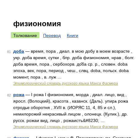
физиономия
Толкование
Перевод
Книги
доба
— время, пора , диал. в мою добу в моем возрасте ,
81
укр. доба время, сутки , блр. доба физиономия, нрав , болг.
доба время, пора , сербохорв. до̏ба ср. р., словен. doba
эпоха, век, пора, период , чеш., слвц. doba, польск. doba
момент, пора , в. луж …
Этимологический словарь русского языка Макса Фасмера
рожа
— I рожа I физиономия, морда , диал. лицо, вид ,
82
яросл. (Волоцкий), красота , казанск. (Даль). упирѧ рожа
отродье оборотня , XVII в. (ИОРЯС 11, 4, 85 и сл.),
немилорожий некрасивый лицом , олонецк. (Кулик.), др.
русск. рожаи вид, лицо , рожаистъ&#8230; …
Этимологический словарь русского языка Макса Фасмера