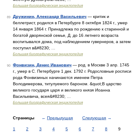
Большая биографическая энциклопедия
Дружинин, Александр Васильевич
— критик и
89
беллетрист, родился в Петербурге 8 октября 1824 г., умер
14 января 1864 г. Принадлежа по рождению к старинной и
богатой дворянской семье, Д. до 16 летнего возраста
воспитывался дома, под наблюдением гувернеров, а затем
поступил в&#8230; …
Большая биографическая энциклопедия
Фонвизин, Денис Иванович
— род. в Москве 3 апр. 1745
90
г., умер в С. Петербурге 1 дек. 1792 г. Родословные росписи
рода Фонвизиных начинаются именем Петра
Володимерова, титулуемого бароном. &quot;В царство
великого государя царя и великого князя Иоанна
Васильевича, всея&#8230; …
Большая биографическая энциклопедия
Страницы
←
Предыдущая
Следующая
→
1
2
3
4
5
6
7
8
9