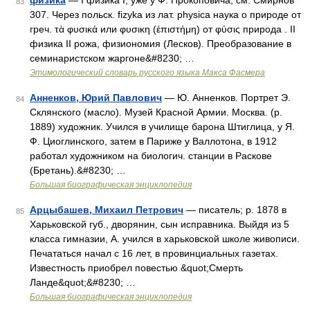
физика
— I физика I, уже у Ф. Прокоповича; см. Смирнов
83
307. Через польск. fizyka из лат. рhуsiса наука о природе от
греч. τὰ φυσικά или φυσικη (ἑπιστήμη) от φύσις природа . II
физика II рожа, физиономия (Лесков). Преобразование в
семинаристском жаргоне&#8230; …
Этимологический словарь русского языка Макса Фасмера
Анненков, Юрий Павлович
— Ю. Анненков. Портрет Э.
84
Склянского (масло). Музей Красной Армии. Москва. (р.
1889) художник. Учился в училище барона Штиглица, у Я.
Ф. Циоглинского, затем в Париже у Валлотона, в 1912
работал художником на биологич. станции в Раскове
(Бретань).&#8230; …
Большая биографическая энциклопедия
Арцыбашев, Михаил Петрович
— писатель; р. 1878 в
85
Харьковской губ., дворянин, сын исправника. Выйдя из 5
класса гимназии, А. учился в харьковской школе живописи.
Печататься начал с 16 лет, в провинциальных газетах.
Известность приобрел повестью &quot;Смерть
Ланде&quot;&#8230; …
Большая биографическая энциклопедия