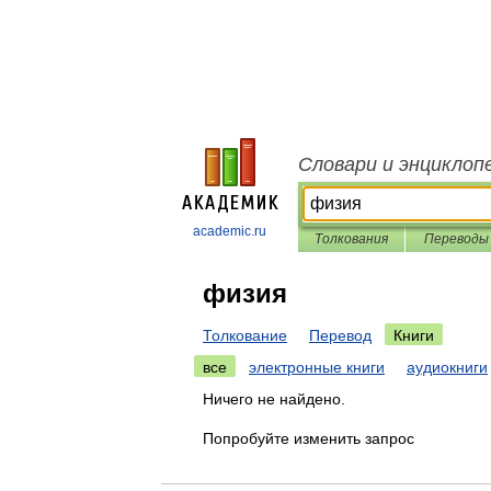
Словари и энциклоп
academic.ru
Толкования
Переводы
физия
Толкование
Перевод
Книги
все
электронные книги
аудиокниги
Ничего не найдено.
Попробуйте изменить запрос