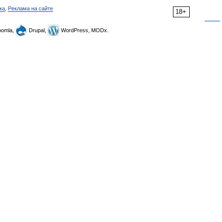
ка
,
Реклама на сайте
18+
omla,
Drupal,
WordPress, MODx.