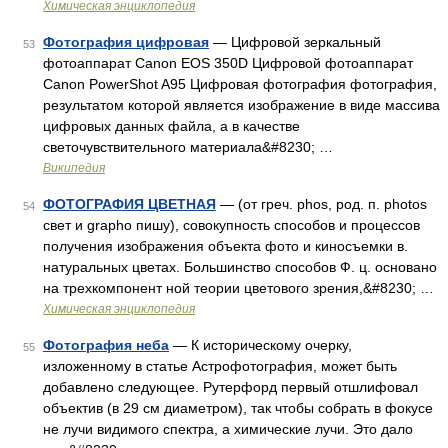
Химическая энциклопедия
Фотография цифровая
— Цифровой зеркальный
53
фотоаппарат Canon EOS 350D Цифровой фотоаппарат
Canon PowerShot A95 Цифровая фотография фотография,
результатом которой является изображение в виде массива
цифровых данных файла, а в качестве
светочувствительного материала&#8230; …
Википедия
ФОТОГРАФИЯ ЦВЕТНАЯ
— (от греч. phos, род. п. photos
54
свет и grapho пишу), совокупность способов и процессов
получения изображения объекта фото и киносъемки в.
натуральных цветах. Большинство способов Ф. ц. основано
на трехкомпонент ной теории цветового зрения,&#8230; …
Химическая энциклопедия
Фотография неба
— К историческому очерку,
55
изложенному в статье Астрофотография, может быть
добавлено следующее. Рутерфорд первый отшлифовал
объектив (в 29 см диаметром), так чтобы собрать в фокусе
не лучи видимого спектра, а химические лучи. Это дало