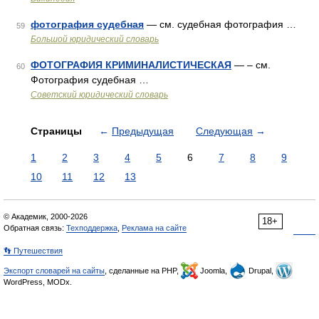
фотография судебная
— см. судебная фотография …
59
Большой юридический словарь
ФОТОГРАФИЯ КРИМИНАЛИСТИЧЕСКАЯ
— – см.
60
Фотография судебная …
Советский юридический словарь
Страницы
←
Предыдущая
Следующая
→
1
2
3
4
5
6
7
8
9
10
11
12
13
© Академик, 2000-2026
18+
Обратная связь:
Техподдержка
,
Реклама на сайте
👣 Путешествия
Экспорт словарей на сайты
, сделанные на PHP,
Joomla,
Drupal,
WordPress, MODx.