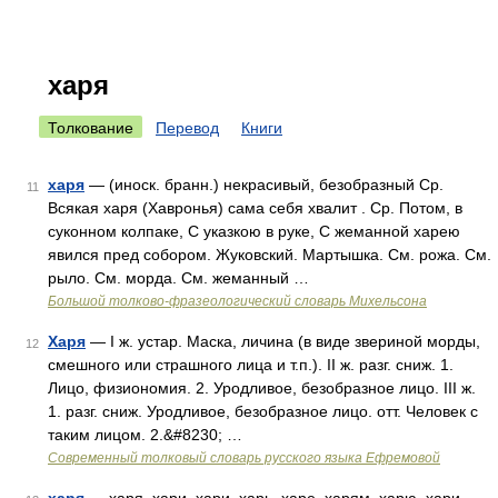
харя
Толкование
Перевод
Книги
харя
— (иноск. бранн.) некрасивый, безобразный Ср.
11
Всякая харя (Хавронья) сама себя хвалит . Ср. Потом, в
суконном колпаке, С указкою в руке, С жеманной харею
явился пред собором. Жуковский. Мартышка. См. рожа. См.
рыло. См. морда. См. жеманный …
Большой толково-фразеологический словарь Михельсона
Харя
— I ж. устар. Маска, личина (в виде звериной морды,
12
смешного или страшного лица и т.п.). II ж. разг. сниж. 1.
Лицо, физиономия. 2. Уродливое, безобразное лицо. III ж.
1. разг. сниж. Уродливое, безобразное лицо. отт. Человек с
таким лицом. 2.&#8230; …
Современный толковый словарь русского языка Ефремовой