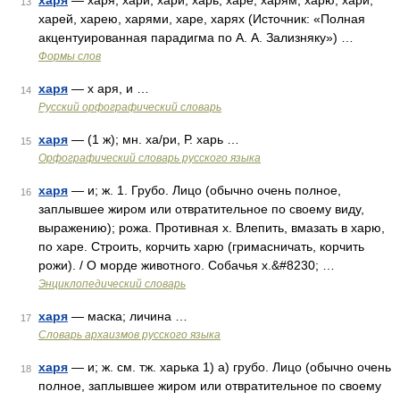
харя
— харя, хари, хари, харь, харе, харям, харю, хари,
13
харей, харею, харями, харе, харях (Источник: «Полная
акцентуированная парадигма по А. А. Зализняку») …
Формы слов
харя
— х аря, и …
14
Русский орфографический словарь
харя
— (1 ж); мн. ха/ри, Р. харь …
15
Орфографический словарь русского языка
харя
— и; ж. 1. Грубо. Лицо (обычно очень полное,
16
заплывшее жиром или отвратительное по своему виду,
выражению); рожа. Противная х. Влепить, вмазать в харю,
по харе. Строить, корчить харю (гримасничать, корчить
рожи). / О морде животного. Собачья х.&#8230; …
Энциклопедический словарь
харя
— маска; личина …
17
Cловарь архаизмов русского языка
харя
— и; ж. см. тж. харька 1) а) грубо. Лицо (обычно очень
18
полное, заплывшее жиром или отвратительное по своему