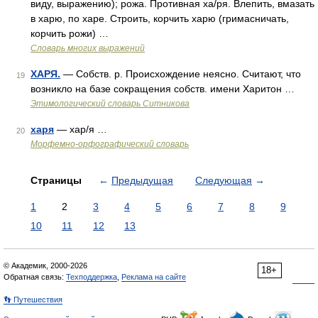
виду, выражению); рожа. Противная ха/ря. Влепить, вмазать
в харю, по харе. Строить, корчить харю (гримасничать,
корчить рожи) …
Словарь многих выражений
ХАРЯ.
— Собств. р. Происхождение неясно. Считают, что
19
возникло на базе сокращения собств. имени Харитон …
Этимологический словарь Ситникова
харя
— хар/я …
20
Морфемно-орфографический словарь
Страницы
←
Предыдущая
Следующая
→
1
2
3
4
5
6
7
8
9
10
11
12
13
© Академик, 2000-2026
18+
Обратная связь:
Техподдержка
,
Реклама на сайте
👣 Путешествия