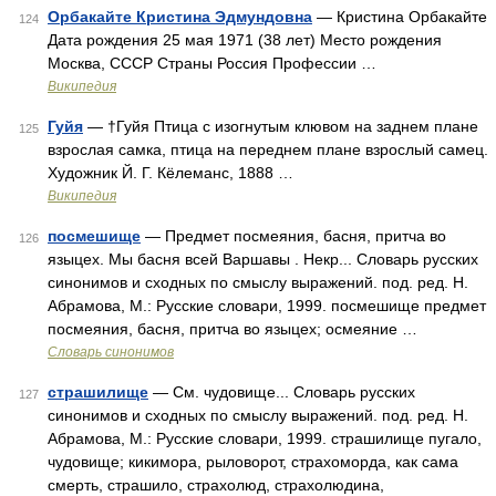
Орбакайте Кристина Эдмундовна
— Кристина Орбакайте
124
Дата рождения 25 мая 1971 (38 лет) Место рождения
Москва, СССР Страны Россия Профессии …
Википедия
Гуйя
— †Гуйя Птица с изогнутым клювом на заднем плане
125
взрослая самка, птица на переднем плане взрослый самец.
Художник Й. Г. Кёлеманс, 1888 …
Википедия
посмешище
— Предмет посмеяния, басня, притча во
126
языцех. Мы басня всей Варшавы . Некр... Словарь русских
синонимов и сходных по смыслу выражений. под. ред. Н.
Абрамова, М.: Русские словари, 1999. посмешище предмет
посмеяния, басня, притча во языцех; осмеяние …
Словарь синонимов
страшилище
— См. чудовище... Словарь русских
127
синонимов и сходных по смыслу выражений. под. ред. Н.
Абрамова, М.: Русские словари, 1999. страшилище пугало,
чудовище; кикимора, рыловорот, страхоморда, как сама
смерть, страшило, страхолюд, страхолюдина,