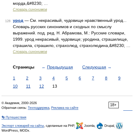
морда,&#8230; …
Словарь синонимов
урод
— См. некрасивый, чудовище нравственный урод...
128
Словарь русских синонимов и сходных по смыслу
выражений. под. ред. Н. Абрамова, М.: Русские словари,
1999. урод некрасивый, чудовище; уродина, страшилище,
страшила, страшило, страхолюд, страхолюдина,&#8230; …
Словарь синонимов
Страницы
←
Предыдущая
Следующая
→
1
2
3
4
5
6
7
8
9
10
11
12
13
© Академик, 2000-2026
18+
Обратная связь:
Техподдержка
,
Реклама на сайте
👣 Путешествия
Экспорт словарей на сайты
, сделанные на PHP,
Joomla,
Drupal,
WordPress, MODx.