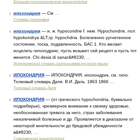
Большая психологическая энциклопедия
ипохондрия
— См …
3
Словарь синонимов
ипохондрия
— и, ж. hypocondrie f. нем. Hypochondrie, пол.
4
hypokondrya &LT;гр. hypochdria. Болезненно уугнетенное
состояние; тоска, подавленность. БАС 1. Кто желает
исцелить гипоходрию; пусть возьмет сей рецепт и пусть тот
женится. Chi desia di sanar&#8230; …
Исторический словарь галлицизмов русского языка
ИПОХОНДРИЯ
— ИПОХОНДРИЯ, ипохондрик, см. гипо.
5
Толковый словарь Даля. В.И. Даль. 1863 1866 …
Толковый словарь Даля
ИПОХОНДРИЯ
— (от греческого hypochondria, буквально
6
подреберье), чрезмерное внимание к своему здоровью,
необоснованная тревога за него, страх заболевания
неизлечимой болезнью и др. Проявляется в диапазоне от
некоторой мнительности до бредовой убежденности
в&#8230; …
Современная энциклопедия