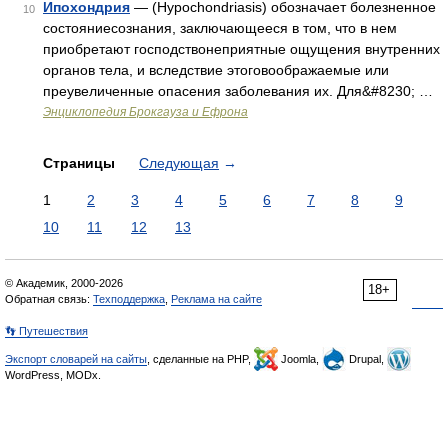
Ипохондрия
— (Hypochondriasis) обозначает болезненное
10
состояниесознания, заключающееся в том, что в нем
приобретают господствонеприятные ощущения внутренних
органов тела, и вследствие этоговоображаемые или
преувеличенные опасения заболевания их. Для&#8230; …
Энциклопедия Брокгауза и Ефрона
Страницы
Следующая
→
1
2
3
4
5
6
7
8
9
10
11
12
13
© Академик, 2000-2026
18+
Обратная связь:
Техподдержка
,
Реклама на сайте
👣 Путешествия
Экспорт словарей на сайты
, сделанные на PHP,
Joomla,
Drupal,
WordPress, MODx.