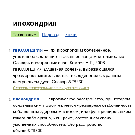
ипохондрия
Толкование
Перевод
Книги
ИПОХОНДРИЯ
— [гр. hipochondria] болезненное,
1
угнетенное состояние, вызванное чаще мнительностью.
Словарь иностранных слов. Комлев Н.Г., 2006.
ИПОХОНДРИЯ Душевная болезнь, выражающаяся
чрезмерной мнительностью, в соединении с мрачным
настроением духа. Словарь&#8230; …
Словарь иностранных слов русского языка
ипохондрия
— Невротическое расстройство, при котором
2
основным симптомом является чрезмерная озабоченность
собственным здоровьем в целом, или функционированием
какого либо органа, или, реже, состоянием своих
умственных способностей. Это расстройство
обычно&#8230; …