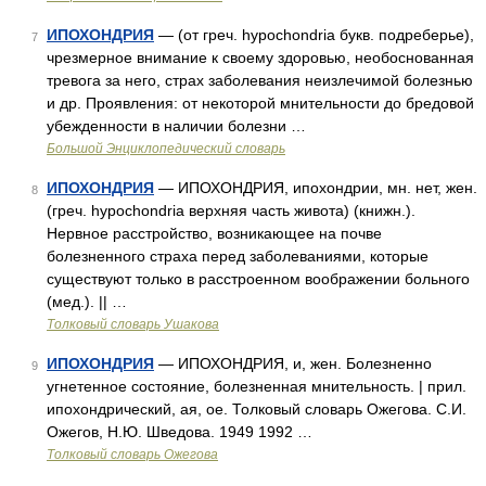
ИПОХОНДРИЯ
— (от греч. hypochondria букв. подреберье),
7
чрезмерное внимание к своему здоровью, необоснованная
тревога за него, страх заболевания неизлечимой болезнью
и др. Проявления: от некоторой мнительности до бредовой
убежденности в наличии болезни …
Большой Энциклопедический словарь
ИПОХОНДРИЯ
— ИПОХОНДРИЯ, ипохондрии, мн. нет, жен.
8
(греч. hypochondria верхняя часть живота) (книжн.).
Нервное расстройство, возникающее на почве
болезненного страха перед заболеваниями, которые
существуют только в расстроенном воображении больного
(мед.). || …
Толковый словарь Ушакова
ИПОХОНДРИЯ
— ИПОХОНДРИЯ, и, жен. Болезненно
9
угнетенное состояние, болезненная мнительность. | прил.
ипохондрический, ая, ое. Толковый словарь Ожегова. С.И.
Ожегов, Н.Ю. Шведова. 1949 1992 …
Толковый словарь Ожегова