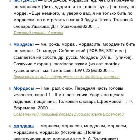
МОРДАСЫ
— МОРДАСЫ, мордасов, ед. нет. В выражении:
3
по мордасам (бить, ударить и т.п.; прост. вульг.) по лицу, по
морде. «Еще немного, и, уверяю вас, я не только бить по
мордасам, но и стрелять в людей буду.» Чехов. Толковый
словарь Ушакова. Д.Н. Ушаков.&#8230; …
Толковый словарь Ушакова
мордасы
— мн. рожа, морда , мордасить, мордачить бить
4
по морде . От морда. Соболевский (РФВ 66, 332 и сл.)
ссылается на собств. др. русск. Мордасъ (ХV в., Тупиков).
Созвучие с франц. mordache зажим (из лат. mordaх
кусающийся ; см. Гамильшег, ЕW 622)&#8230; …
Этимологический словарь русского языка Макса Фасмера
Мордасы
— I мн. разг. сниж. Передняя часть головы
5
человека; лицо I 1.. II мн. разг. сниж. Удары по щекам
ладонью; пощёчины. Толковый словарь Ефремовой. Т. Ф.
Ефремова. 2000 …
Современный толковый словарь русского языка Ефремовой
мордасы
— мордасы, мордасов, мордасам, мордасы,
6
мордасами, мордасах (Источник: «Полная
акцентуированная парадигма по А. А. Зализняку») …