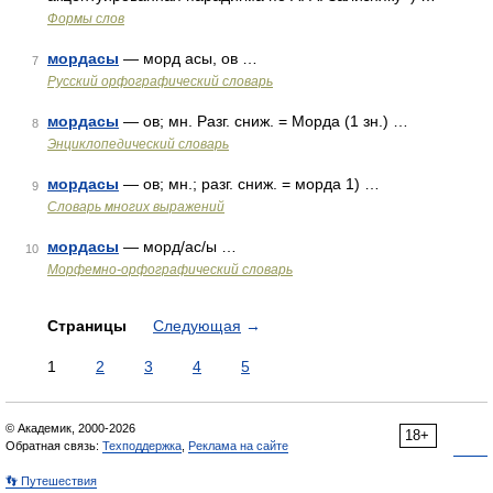
Формы слов
мордасы
— морд асы, ов …
7
Русский орфографический словарь
мордасы
— ов; мн. Разг. сниж. = Морда (1 зн.) …
8
Энциклопедический словарь
мордасы
— ов; мн.; разг. сниж. = морда 1) …
9
Словарь многих выражений
мордасы
— морд/ас/ы …
10
Морфемно-орфографический словарь
Страницы
Следующая
→
1
2
3
4
5
© Академик, 2000-2026
18+
Обратная связь:
Техподдержка
,
Реклама на сайте
👣 Путешествия