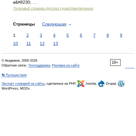
в&#8230; …
Толковый словарь русских существительных
Страницы
Следующая
→
1
2
3
4
5
6
7
8
9
10
11
12
13
© Академик, 2000-2026
18+
Обратная связь:
Техподдержка
,
Реклама на сайте
👣 Путешествия
Экспорт словарей на сайты
, сделанные на PHP,
Joomla,
Drupal,
WordPress, MODx.