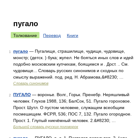
пугало
Толкование
Перевод
Книги
пугало
— Пугалище, страшилище, чудище, чудовище,
1
монстр; (детск. ) бука; жупел. Не бояться иных слов и идей
подобно московским купчихам, боящимся и . Дост. .. См.
чудовище... Словарь русских синонимов и сходных по
смыслу выражений. под. ред. Н. Абрамова,&#8230; …
Словарь синонимов
ПУГАЛО
— воронье. Волг., Горьк. Пренебр. Неряшливый
2
человек. Глухов 1988, 136; БалСок, 51. Пугало гороховое.
Прост. Шутл. О пустом человеке, служащем всеобщим
посмешищем. ФСРЯ, 536; ПОС 7, 132. Пугало огородное.
Прост. 1. Глупый никчёмный человек. 2.&#8230; …
Большой словарь русских поговорок