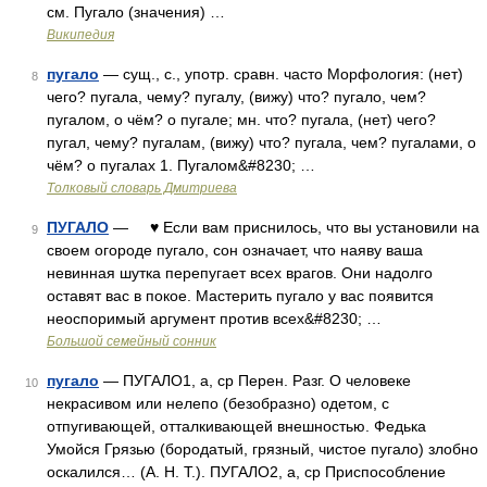
см. Пугало (значения) …
Википедия
пугало
— сущ., с., употр. сравн. часто Морфология: (нет)
8
чего? пугала, чему? пугалу, (вижу) что? пугало, чем?
пугалом, о чём? о пугале; мн. что? пугала, (нет) чего?
пугал, чему? пугалам, (вижу) что? пугала, чем? пугалами, о
чём? о пугалах 1. Пугалом&#8230; …
Толковый словарь Дмитриева
ПУГАЛО
— ♥ Если вам приснилось, что вы установили на
9
своем огороде пугало, сон означает, что наяву ваша
невинная шутка перепугает всех врагов. Они надолго
оставят вас в покое. Мастерить пугало у вас появится
неоспоримый аргумент против всех&#8230; …
Большой семейный сонник
пугало
— ПУГАЛО1, а, ср Перен. Разг. О человеке
10
некрасивом или нелепо (безобразно) одетом, с
отпугивающей, отталкивающей внешностью. Федька
Умойся Грязью (бородатый, грязный, чистое пугало) злобно
оскалился… (А. Н. Т.). ПУГАЛО2, а, ср Приспособление