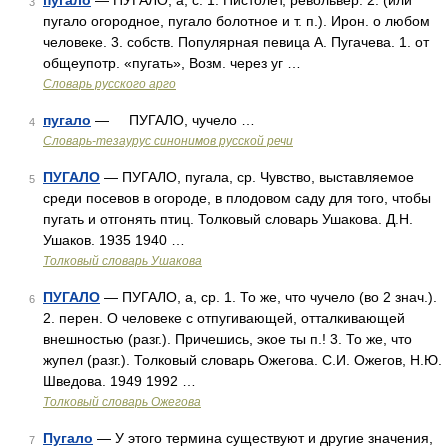
пугало
— ПУГАЛО, а, с. 1. Пистолет, револьвер. 2. (или
3
пугало огородное, пугало болотное и т. п.). Ирон. о любом
человеке. 3. собств. Популярная певица А. Пугачева. 1. от
общеупотр. «пугать», Возм. через уг …
Словарь русского арго
пугало
— ПУГАЛО, чучело …
4
Словарь-тезаурус синонимов русской речи
ПУГАЛО
— ПУГАЛО, пугала, ср. Чувство, выставляемое
5
среди посевов в огороде, в плодовом саду для того, чтобы
пугать и отгонять птиц. Толковый словарь Ушакова. Д.Н.
Ушаков. 1935 1940 …
Толковый словарь Ушакова
ПУГАЛО
— ПУГАЛО, а, ср. 1. То же, что чучело (во 2 знач.).
6
2. перен. О человеке с отпугивающей, отталкивающей
внешностью (разг.). Причешись, экое ты п.! 3. То же, что
жупел (разг.). Толковый словарь Ожегова. С.И. Ожегов, Н.Ю.
Шведова. 1949 1992 …
Толковый словарь Ожегова
Пугало
— У этого термина существуют и другие значения,
7