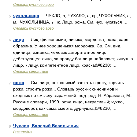
Словарь русского арго
чухольница
— ЧУХЛО, а, ЧУХАЛО, а, ср, ЧУХОЛЬНИК, а,
5
м., ЧУХОЛЬНИЦА, ы, ж. Лицо, рожа. См. чух, чухаться …
Словарь русского арго
лицо
— Лик, физиономия, личико, мордочка, рожа, харя,
6
образина. У нее хорошенькая мордочка. Ср. См. вид,
единица, изнанка, человек авторитетное лицо,
действующее лицо, за правду бог лица набавляет, кинуть в
лицо, к лицу, компетентное лицо, краска&#8230; …
Словарь синонимов
рожа
— См. лицо, некрасивый заехать в рожу, корчить
7
рожи, строить рожи... Словарь русских синонимов и
сходных по смыслу выражений. под. ред. Н. Абрамова, М.:
Русские словари, 1999. рожа лицо, некрасивый; чухло,
мордоворот, как сама смерть, дурнушка,&#8230; …
Словарь синонимов
Чухлов, Валерий Васильевич
— …
8
Википедия